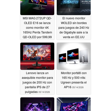
MSI MAG 272UP QD-
El nuevo monitor
OLED E16 se lanza
WOLED sin bordes
como monitor 4K
para juegos de 240 Hz
165Hz Penta Tandem
de Gigabyte sale a la
QD-OLED por 599,99
venta en EE.UU
dólares
05/19/2026
05/14/2026
Lenovo lanza un
Monitor portátil con
asequible monitor para
165 Hz y 500 nits:
juegos de 200 Hz con
Ugreen presenta el
pantalla IPS de 27
AP16
05/14/2026
pulgadas
05/14/2026