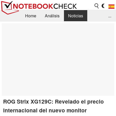
Home
Análisis
Noticias
...
FAQ/Técnica
Biblioteca
Orientación para la Compra
Busca
Contacto
ROG Strix XG129C: Revelado el precio
internacional del nuevo monitor