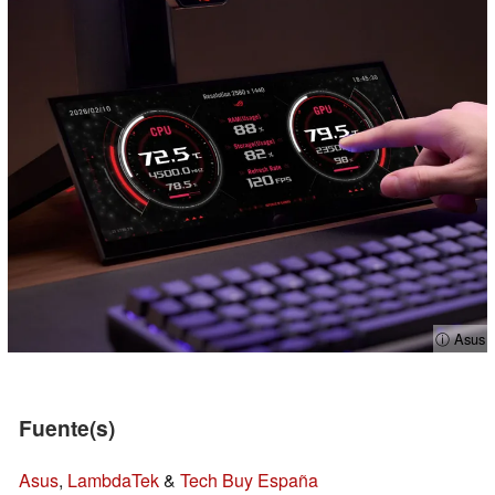
ⓘ Asus
Fuente(s)
Asus
,
LambdaTek
&
Tech Buy España