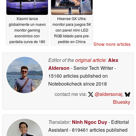
Xiaomi lanza
Hisense GX Ultra:
globalmente un nuevo
monitor para juegos 5K
monitor gaming
con panel mini-LED
económico con
RGB listado para pre-
pantalla curva de 180
pedido en China
Show more articles
Hz
05/08/2026
05/08/2026
Editor of the
original article
:
Alex
Alderson
- Senior Tech Writer
-
15160 articles published on
Notebookcheck
since 2018
contact me via:
@aldersonaj
,
Bluesky
Translator:
Ninh Ngoc Duy
- Editorial
Assistant
- 819461 articles published