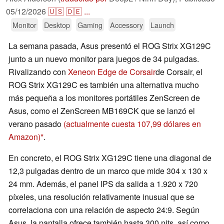
05/12/2026
🇺🇸
🇩🇪
...
Monitor
Desktop
Gaming
Accessory
Launch
La semana pasada, Asus presentó el ROG Strix XG129C
junto a un nuevo monitor para juegos de 34 pulgadas.
Rivalizando con
Xeneon Edge de Corsair
de Corsair, el
ROG Strix XG129C es también una alternativa mucho
más pequeña a los monitores portátiles ZenScreen de
Asus, como el ZenScreen MB169CK que se lanzó el
verano pasado
(actualmente cuesta 107,99 dólares en
Amazon)
.
En concreto, el ROG Strix XG129C tiene una diagonal de
12,3 pulgadas dentro de un marco que mide 304 x 130 x
24 mm. Además, el panel IPS da salida a 1.920 x 720
píxeles, una resolución relativamente inusual que se
correlaciona con una relación de aspecto 24:9. Según
Asus, la pantalla ofrece también hasta 300 nits, así como