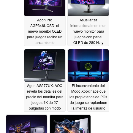
Agon Pro
Asus lanza
AGP346UCSD: el
internacionalmente un
nuevo monitor OLED
nuevo monitor para
para juegos recibe un
juegos con panel
lanzamiento
OLED de 280 Hz y
internacional antes de
1.300 nit
05/13/2026
lo esperado
05/14/2026
Agon AG277UX: AOC
El inconveniente del
revela los detalles del
Modo Xbox hace que
precio del monitor para
los propietarios de PCs
juegos 4K de 27
de juego se replanteen
pulgadas con modo
la interfaz de usuario
dual
de la consola de
05/10/2026
Microsoft
05/09/2026