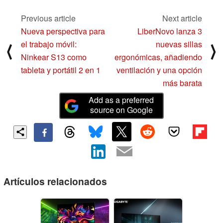
Previous article
Next article
Nueva perspectiva para
LiberNovo lanza 3
el trabajo móvil:
nuevas sillas
⟨
⟩
Ninkear S13 como
ergonómicas, añadiendo
tableta y portátil 2 en 1
ventilación y una opción
más barata
Add as a preferred
source on Google
Artículos relacionados