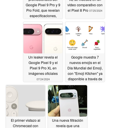
Google Pixel 9 Pro y 9
vídeo comparativo con
Pro Fold, que revelan
el Pixel 8 Pro
07/25/2024
especificaciones,
características y diseño
antes de su
lanzamiento
07/25/2024
Un leaker revela el
Google muestra 7
Google Pixel 9 y el
nuevos emojis en el
Pixel 9 Pro XL en
Día Mundial del Emoji,
imágenes oficiales
con "Emoji Kitchen" ya
disponible a través de
07/24/2024
Google Search
07/24/2024
El primer vistazo al
Una nueva filtración
Chromecast con
revela que una