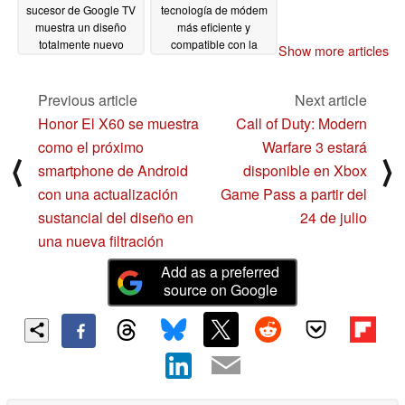
sucesor de Google TV
tecnología de módem
muestra un diseño
más eficiente y
totalmente nuevo
compatible con la
Show more articles
conectividad por
07/23/2024
satélite se dirige al
Google Pixel 9 Pro XL
Previous article
Next article
07/22/2024
Honor El X60 se muestra
Call of Duty: Modern
como el próximo
Warfare 3 estará
⟨
⟩
smartphone de Android
disponible en Xbox
con una actualización
Game Pass a partir del
sustancial del diseño en
24 de julio
una nueva filtración
Add as a preferred
source on Google