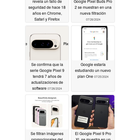
revela un fallo de
Google Pixel Buds Pro
seguridad de hace 18
2 se muestran en una
años en Chrome,
nueva filtración
Safari y Firefox
07/26/2024
08/09/2024
Se confirma que la
Google estaría
serie Google Pixel 9
estudiando un nuevo
tendrá 7 años de
plan One
07/25/2024
actualizaciones de
software
07/26/2024
Se filtran imágenes
El Google Pixel 9 Pro
promocionales del
XL se muestra en un