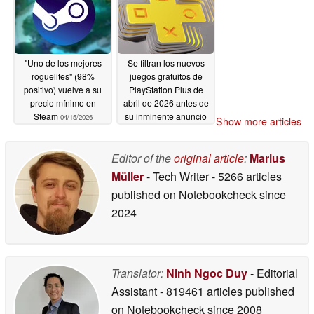
"Uno de los mejores
Se filtran los nuevos
roguelites" (98%
juegos gratuitos de
positivo) vuelve a su
PlayStation Plus de
precio mínimo en
abril de 2026 antes de
Steam
su inminente anuncio
04/15/2026
Show more articles
04/15/2026
Editor of the
original article
:
Marius
Müller
- Tech Writer
- 5266 articles
published on Notebookcheck
since
2024
Translator:
Ninh Ngoc Duy
- Editorial
Assistant
- 819461 articles published
on Notebookcheck
since 2008