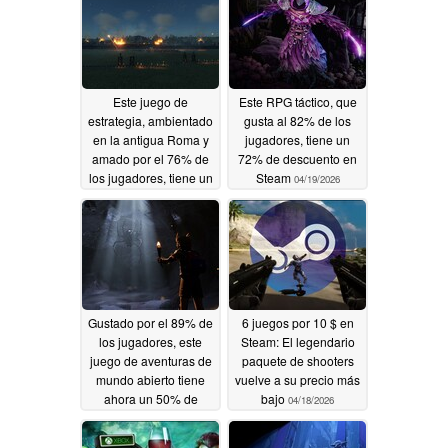
Este juego de
Este RPG táctico, que
estrategia, ambientado
gusta al 82% de los
en la antigua Roma y
jugadores, tiene un
amado por el 76% de
72% de descuento en
los jugadores, tiene un
Steam
04/19/2026
80% de descuento en
Steam
04/21/2026
Gustado por el 89% de
6 juegos por 10 $ en
los jugadores, este
Steam: El legendario
juego de aventuras de
paquete de shooters
mundo abierto tiene
vuelve a su precio más
ahora un 50% de
bajo
04/18/2026
descuento en Steam
04/18/2026