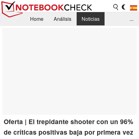
Home
Análisis
Noticias
...
FAQ/Técnica
Biblioteca
Orientación para la Compra
Busca
Contacto
Oferta | El trepidante shooter con un 96%
de críticas positivas baja por primera vez