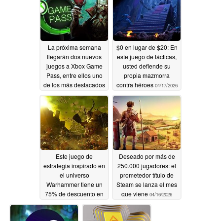
La próxima semana
$0 en lugar de $20: En
llegarán dos nuevos
este juego de tácticas,
juegos a Xbox Game
usted defiende su
Pass, entre ellos uno
propia mazmorra
de los más destacados
contra héroes
04/17/2026
04/18/2026
Este juego de
Deseado por más de
estrategia inspirado en
250.000 jugadores: el
el universo
prometedor título de
Warhammer tiene un
Steam se lanza el mes
75% de descuento en
que viene
04/16/2026
Steam
04/17/2026