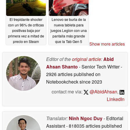
El trepidante shooter
Lenovo se burla de la
con un 96% de críticas
nueva tableta para
positivas baja por
juegos Legion con una
primera vez a mitad de
pantalla más grande
precio en Steam
que la Tab Gen 5
Show more articles
04/15/2026
04/11/2026
Editor of the
original article
:
Abid
Ahsan Shanto
- Senior Tech Writer
-
2926 articles published on
Notebookcheck
since 2023
contact me via:
@AbidAhsan
,
LinkedIn
Translator:
Ninh Ngoc Duy
- Editorial
Assistant
- 818035 articles published