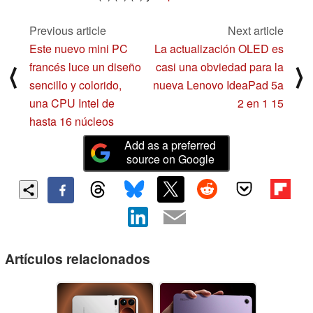
Previous article
Next article
Este nuevo mini PC
La actualización OLED es
francés luce un diseño
casi una obviedad para la
⟨
⟩
sencillo y colorido,
nueva Lenovo IdeaPad 5a
una CPU Intel de
2 en 1 15
hasta 16 núcleos
Add as a preferred
source on Google
Artículos relacionados