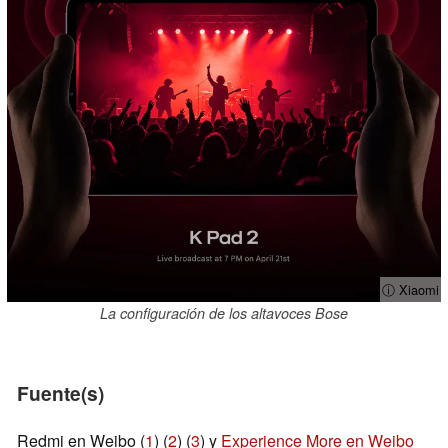
ⓘ Xiaomi
La configuración de los altavoces Bose
Fuente(s)
Redmi en Weibo (
1
) (
2
) (
3
) y
Experience More en Weibo