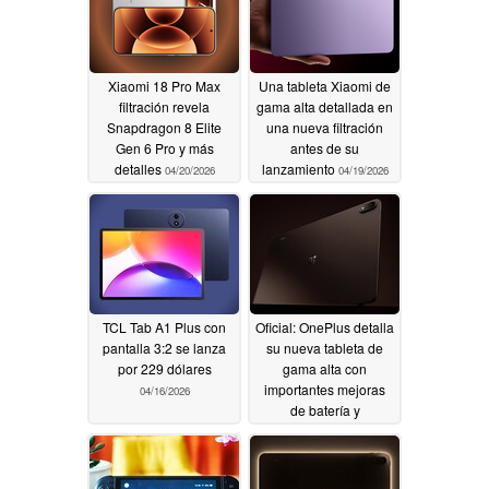
Xiaomi 18 Pro Max
Una tableta Xiaomi de
filtración revela
gama alta detallada en
Snapdragon 8 Elite
una nueva filtración
Gen 6 Pro y más
antes de su
detalles
lanzamiento
04/20/2026
04/19/2026
TCL Tab A1 Plus con
Oficial: OnePlus detalla
pantalla 3:2 se lanza
su nueva tableta de
por 229 dólares
gama alta con
importantes mejoras
04/16/2026
de batería y
rendimiento
04/16/2026