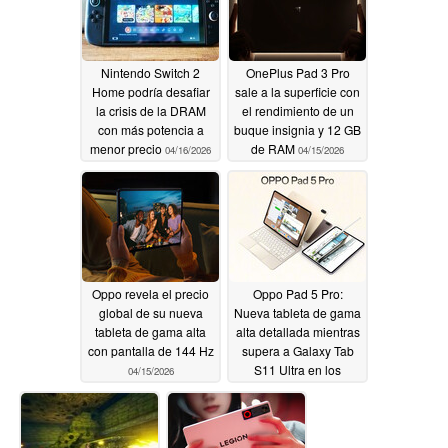
Nintendo Switch 2
OnePlus Pad 3 Pro
Home podría desafiar
sale a la superficie con
la crisis de la DRAM
el rendimiento de un
con más potencia a
buque insignia y 12 GB
menor precio
de RAM
04/16/2026
04/15/2026
Oppo revela el precio
Oppo Pad 5 Pro:
global de su nueva
Nueva tableta de gama
tableta de gama alta
alta detallada mientras
con pantalla de 144 Hz
supera a Galaxy Tab
S11 Ultra en los
04/15/2026
primeros benchmarks
04/15/2026