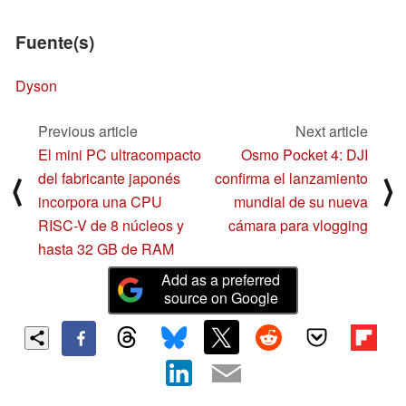
Fuente(s)
Dyson
Previous article
Next article
El mini PC ultracompacto
Osmo Pocket 4: DJI
del fabricante japonés
confirma el lanzamiento
⟨
⟩
incorpora una CPU
mundial de su nueva
RISC-V de 8 núcleos y
cámara para vlogging
hasta 32 GB de RAM
Add as a preferred
source on Google