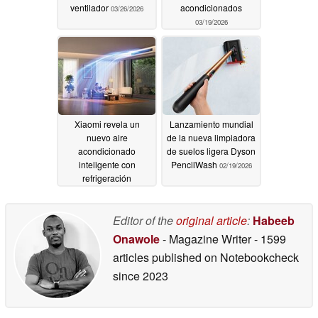
ventilador
acondicionados
03/26/2026
03/19/2026
Xiaomi revela un
Lanzamiento mundial
nuevo aire
de la nueva limpiadora
acondicionado
de suelos ligera Dyson
inteligente con
PencilWash
02/19/2026
refrigeración
ultrarrápida
03/17/2026
Editor of the
original article
:
Habeeb
Onawole
- Magazine Writer
- 1599
articles published on Notebookcheck
since 2023