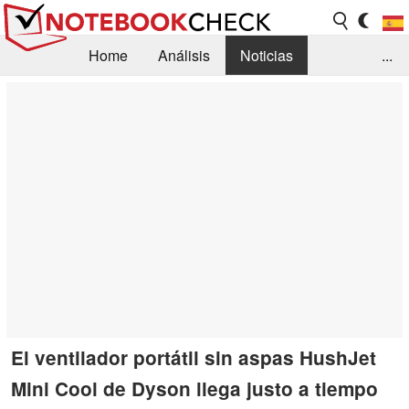
Home
Análisis
Noticias
...
FAQ/Técnica
Biblioteca
Orientación para la Compra
Busca
Contacto
El ventilador portátil sin aspas HushJet
Mini Cool de Dyson llega justo a tiempo