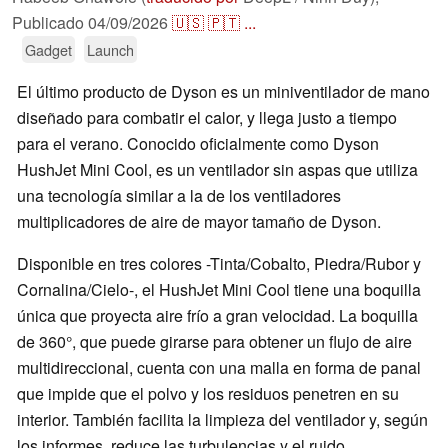
Publicado
04/09/2026
🇺🇸
🇵🇹
...
Gadget
Launch
El último producto de Dyson es un miniventilador de mano
diseñado para combatir el calor, y llega justo a tiempo
para el verano. Conocido oficialmente como Dyson
HushJet Mini Cool, es un ventilador sin aspas que utiliza
una tecnología similar a la de los ventiladores
multiplicadores de aire de mayor tamaño de Dyson.
Disponible en tres colores -Tinta/Cobalto, Piedra/Rubor y
Cornalina/Cielo-, el HushJet Mini Cool tiene una boquilla
única que proyecta aire frío a gran velocidad. La boquilla
de 360°, que puede girarse para obtener un flujo de aire
multidireccional, cuenta con una malla en forma de panal
que impide que el polvo y los residuos penetren en su
interior. También facilita la limpieza del ventilador y, según
los informes, reduce las turbulencias y el ruido.