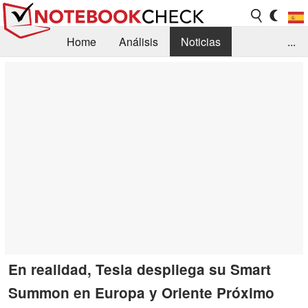
Home
Análisis
Noticias
...
FAQ/Técnica
Biblioteca
Orientación para la Compra
Busca
Contacto
En realidad, Tesla despliega su Smart
Summon en Europa y Oriente Próximo