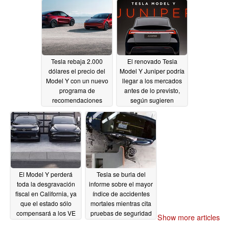
11/29/2024
Tesla rebaja 2.000
El renovado Tesla
dólares el precio del
Model Y Juniper podría
Model Y con un nuevo
llegar a los mercados
programa de
antes de lo previsto,
recomendaciones
según sugieren
nuevos informes
11/28/2024
11/27/2024
El Model Y perderá
Tesla se burla del
toda la desgravación
informe sobre el mayor
fiscal en California, ya
índice de accidentes
que el estado sólo
mortales mientras cita
compensará a los VE
pruebas de seguridad
Show more articles
que no sean Tesla
estelares del Model 3 y