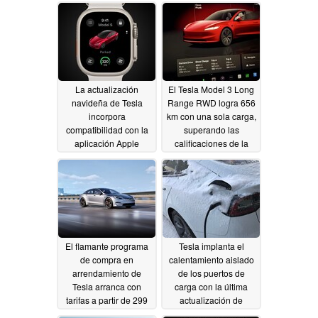
12/05/2024
La actualización
El Tesla Model 3 Long
navideña de Tesla
Range RWD logra 656
incorpora
km con una sola carga,
compatibilidad con la
superando las
aplicación Apple
calificaciones de la
Watch y tráfico en
EPA
12/02/2024
conectividad gratuita
12/02/2024
El flamante programa
Tesla implanta el
de compra en
calentamiento aislado
arrendamiento de
de los puertos de
Tesla arranca con
carga con la última
tarifas a partir de 299
actualización de
dólares al mes
software
11/29/2024