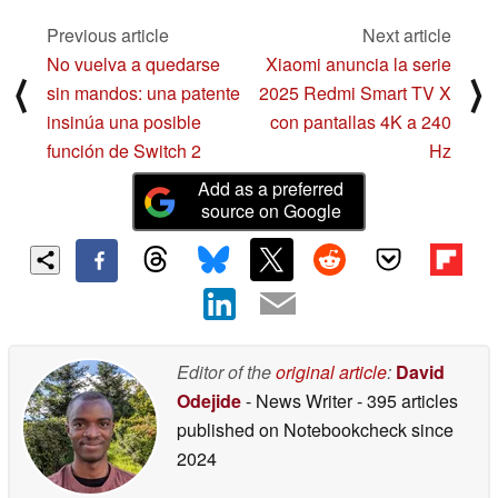
el Model Y
11/26/2024
11/25/2024
Previous article
Next article
No vuelva a quedarse
Xiaomi anuncia la serie
⟨
⟩
sin mandos: una patente
2025 Redmi Smart TV X
insinúa una posible
con pantallas 4K a 240
función de Switch 2
Hz
Add as a preferred
source on Google
Editor of the
original article
:
David
Odejide
- News Writer
- 395 articles
published on Notebookcheck
since
2024