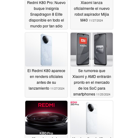
Redmi K80 Pro: Nuevo
Xiaomi lanza
buque insignia
oficialmente el nuevo
Snapdragon 8 Elite
robot aspirador Mijia
disponible en todo el
M40
11/27/2024
mundo por tan sólo
599 dólares mediante
importación
11/29/2024
El Redmi K80 aparece
Se rumorea que
en renders oficiales
Xiaomi y AMD entrarán
antes de su
pronto en el mercado
lanzamiento
de los SoC para
11/27/2024
smartphones
11/25/2024