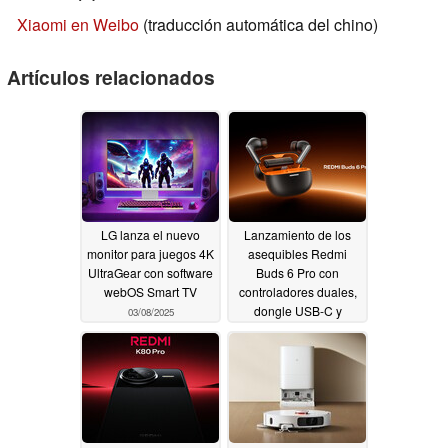
Xiaomi en Weibo
(traducción automática del chino)
Artículos relacionados
LG lanza el nuevo
Lanzamiento de los
monitor para juegos 4K
asequibles Redmi
UltraGear con software
Buds 6 Pro con
webOS Smart TV
controladores duales,
dongle USB-C y
03/08/2025
códecs HiFi
11/29/2024