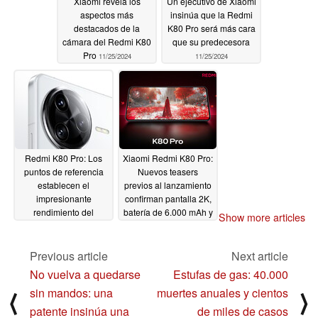
Xiaomi revela los
Un ejecutivo de Xiaomi
aspectos más
insinúa que la Redmi
destacados de la
K80 Pro será más cara
cámara del Redmi K80
que su predecesora
Pro
11/25/2024
11/25/2024
Redmi K80 Pro: Los
Xiaomi Redmi K80 Pro:
puntos de referencia
Nuevos teasers
establecen el
previos al lanzamiento
impresionante
confirman pantalla 2K,
rendimiento del
batería de 6.000 mAh y
Show more articles
inminente teléfono
carga inalámbrica de
Snapdragon 8 Elite
50 W
11/23/2024
Previous article
Next article
11/24/2024
No vuelva a quedarse
Estufas de gas: 40.000
sin mandos: una
muertes anuales y cientos
⟨
⟩
patente insinúa una
de miles de casos