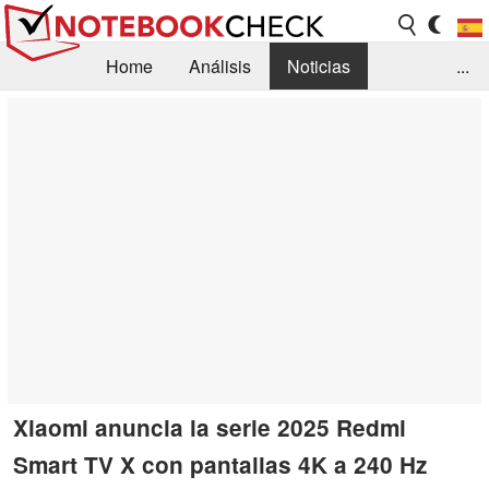
Home
Análisis
Noticias
...
FAQ/Técnica
Biblioteca
Orientación para la Compra
Busca
Contacto
Xiaomi anuncia la serie 2025 Redmi
Smart TV X con pantallas 4K a 240 Hz