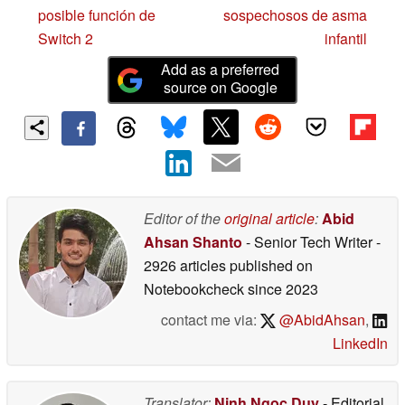
posible función de
sospechosos de asma
Switch 2
infantil
Add as a preferred
source on Google
Editor of the
original article
:
Abid
Ahsan Shanto
- Senior Tech Writer
-
2926 articles published on
Notebookcheck
since 2023
contact me via:
@AbidAhsan
,
LinkedIn
Translator:
Ninh Ngoc Duy
- Editorial