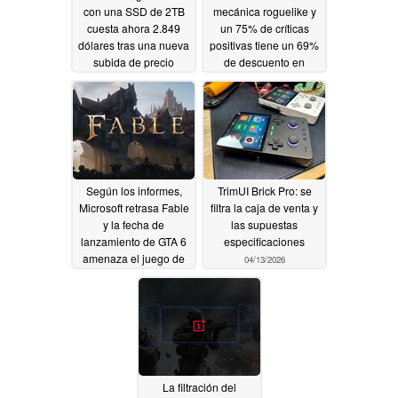
con una SSD de 2TB
mecánica roguelike y
cuesta ahora 2.849
un 75% de críticas
dólares tras una nueva
positivas tiene un 69%
subida de precio
de descuento en
Steam
04/13/2026
04/13/2026
Según los informes,
TrimUI Brick Pro: se
Microsoft retrasa Fable
filtra la caja de venta y
y la fecha de
las supuestas
lanzamiento de GTA 6
especificaciones
amenaza el juego de
04/13/2026
Xbox
04/13/2026
La filtración del