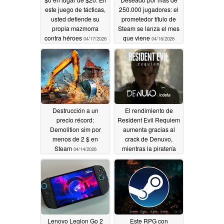
este juego de tácticas,
250.000 jugadores: el
usted defiende su
prometedor título de
propia mazmorra
Steam se lanza el mes
contra héroes
que viene
04/17/2026
04/16/2026
Destrucción a un
El rendimiento de
precio récord:
Resident Evil Requiem
Demolition sim por
aumenta gracias al
menos de 2 $ en
crack de Denuvo,
Steam
mientras la piratería
04/14/2026
amenaza el DRM
04/13/2026
Lenovo Legion Go 2
Este RPG con