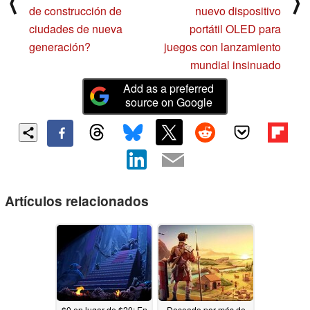
⟨
⟩
de construcción de
nuevo dispositivo
ciudades de nueva
portátil OLED para
generación?
juegos con lanzamiento
mundial insinuado
Add as a preferred
source on Google
Artículos relacionados
$0 en lugar de $20: En
Deseado por más de