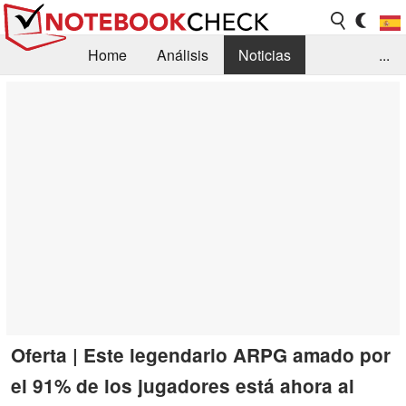
Home
Análisis
Noticias
...
FAQ/Técnica
Biblioteca
Orientación para la Compra
Busca
Contacto
Oferta | Este legendario ARPG amado por
el 91% de los jugadores está ahora al