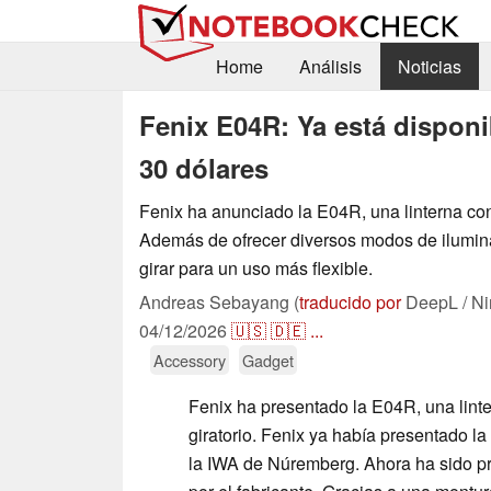
Home
Análisis
Noticias
Fenix E04R: Ya está disponib
30 dólares
Fenix ha anunciado la E04R, una linterna con
Además de ofrecer diversos modos de ilumin
girar para un uso más flexible.
Andreas Sebayang (
traducido por
DeepL / Ni
04/12/2026
🇺🇸
🇩🇪
...
Accessory
Gadget
Fenix ha presentado la E04R, una linte
giratorio. Fenix ya había presentado la 
la IWA de Núremberg. Ahora ha sido p