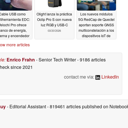
Cable USB como
Olight lanza la práctica
Los nuevos módulos
tiherramienta EDC:
Oclip Pro S con nueva
5G RedCap de Quectel
elochi Pro ofrece
luz RGB y USB-C
aportan soporte GNSS
anco de energía,
multiconstelación a los
03/20/2026
nterna y encendedor
dispositivos IoT de
gama media
04/02/2026
03/03/2026
ow more articles
cle
:
Enrico Frahn
- Senior Tech Writer
- 9186 articles
check
since 2021
contact me via:
LinkedIn
Duy
- Editorial Assistant
- 819461 articles published on Notebo