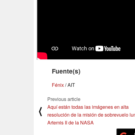
Fuente(s)
Fénix
/ AIT
Previous article
Aquí están todas las imágenes en alta
⟨
resolución de la misión de sobrevuelo lu
Artemis II de la NASA