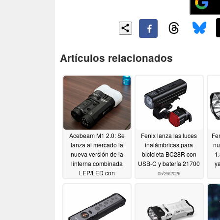
Artículos relacionados
Acebeam M1 2.0: Se
Fenix lanza las luces
Fe
lanza al mercado la
inalámbricas para
nu
nueva versión de la
bicicleta BC28R con
1
linterna combinada
USB-C y batería 21700
ya
LEP/LED con
05/26/2026
descuento
07/06/2026