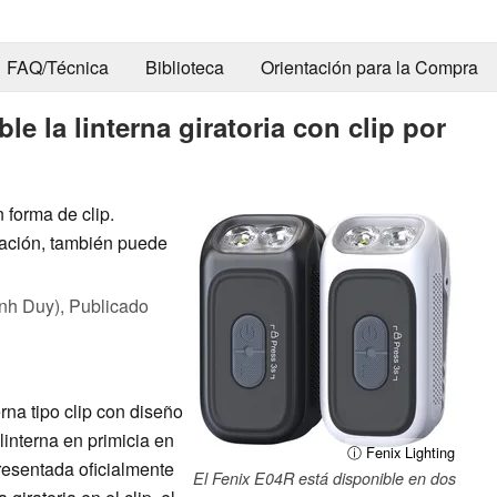
FAQ/Técnica
Biblioteca
Orientación para la Compra
le la linterna giratoria con clip por
 forma de clip.
ación, también puede
nh Duy),
Publicado
rna tipo clip con diseño
linterna en primicia en
ⓘ Fenix Lighting
resentada oficialmente
El Fenix E04R está disponible en dos