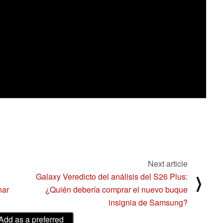
Next article
Galaxy Veredicto del análisis del S26 Plus:
⟩
nar
¿Quién debería comprar el nuevo buque
insignia de Samsung?
Add as a preferred