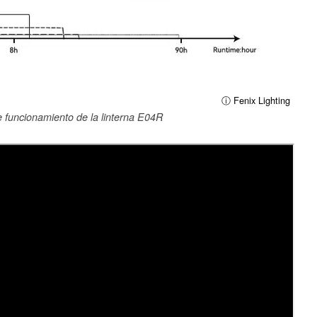
ⓘ Fenix Lighting
e funcionamiento de la linterna E04R