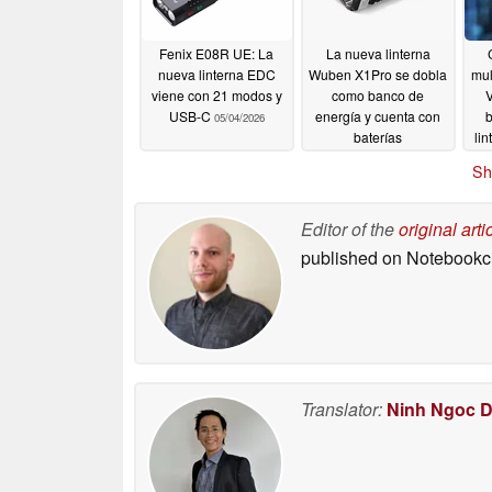
Fenix E08R UE: La
La nueva linterna
nueva linterna EDC
Wuben X1Pro se dobla
mul
viene con 21 modos y
como banco de
V
USB-C
energía y cuenta con
b
05/04/2026
baterías
li
reemplazables
Sh
04/23/2026
Editor of the
original arti
published on Notebook
Translator:
Ninh Ngoc 