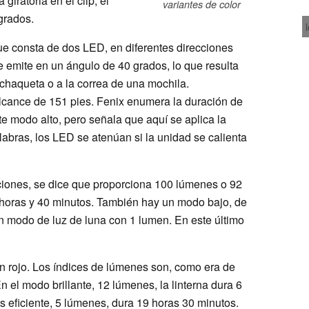
giratoria en el clip, el
variantes de color
grados.
 que consta de dos LED, en diferentes direcciones
 emite en un ángulo de 40 grados, lo que resulta
a chaqueta o a la correa de una mochila.
lcance de 151 pies. Fenix enumera la duración de
te modo alto, pero señala que aquí se aplica la
labras, los LED se atenúan si la unidad se calienta
cciones, se dice que proporciona 100 lúmenes o 92
2 horas y 40 minutos. También hay un modo bajo, de
n modo de luz de luna con 1 lumen. En este último
 en rojo. Los índices de lúmenes son, como era de
En el modo brillante, 12 lúmenes, la linterna dura 6
 eficiente, 5 lúmenes, dura 19 horas 30 minutos.