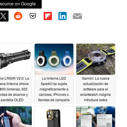
source on Google
nix LR50R V2.0: La
La linterna LED
Garmin: La nueva
eva linterna ofrece
SparkO se sujeta
actualización de
.800 lúmenes, 925
magnéticamente a
software para el
rdas de alcance y
camisas, iPhones o
smartwatch insignia
pantalla OLED
tiendas de campaña
introduce estos
cambios
05/17/2026
05/13/2026
05/10/2026