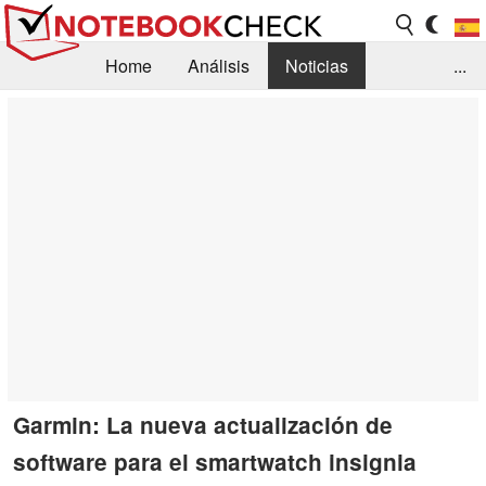
Home
Análisis
Noticias
...
FAQ/Técnica
Biblioteca
Orientación para la Compra
Busca
Contacto
Garmin: La nueva actualización de
software para el smartwatch insignia