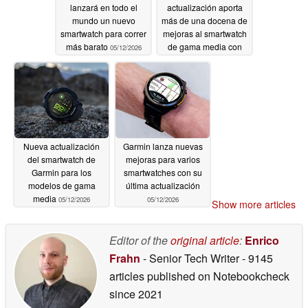
lanzará en todo el
actualización aporta
mundo un nuevo
más de una docena de
smartwatch para correr
mejoras al smartwatch
más barato
de gama media con
05/12/2026
mejoras en la
estimación de la
duración de la batería
05/12/2026
Nueva actualización
Garmin lanza nuevas
del smartwatch de
mejoras para varios
Garmin para los
smartwatches con su
modelos de gama
última actualización
media
05/12/2026
05/12/2026
Show more articles
Editor of the
original article
:
Enrico
Frahn
- Senior Tech Writer
- 9145
articles published on Notebookcheck
since 2021