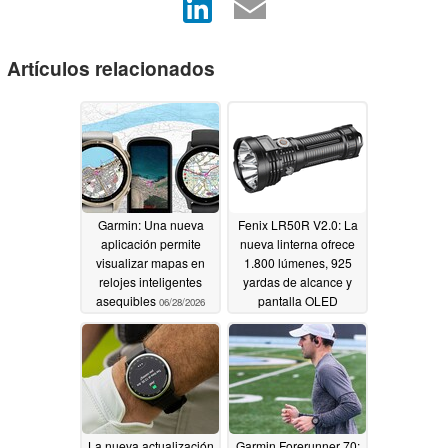
Artículos relacionados
Garmin: Una nueva
Fenix LR50R V2.0: La
aplicación permite
nueva linterna ofrece
visualizar mapas en
1.800 lúmenes, 925
relojes inteligentes
yardas de alcance y
asequibles
pantalla OLED
06/28/2026
05/17/2026
La nueva actualización
Garmin Forerunner 70: