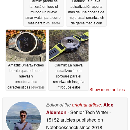
Garmin: pronto se
Garmin: La nueva
lanzará en todo el
actualización aporta
mundo un nuevo
más de una docena de
smartwatch para correr
mejoras al smartwatch
más barato
de gama media con
05/12/2026
mejoras en la
estimación de la
duración de la batería
05/12/2026
Amazfit: Smartwatches
Garmin: La nueva
baratos para obtener
actualización de
nuevas y
software para el
emocionantes
smartwatch insignia
características
introduce estos
05/10/2026
Show more articles
cambios
05/10/2026
Editor of the
original article
:
Alex
Alderson
- Senior Tech Writer
-
15152 articles published on
Notebookcheck
since 2018