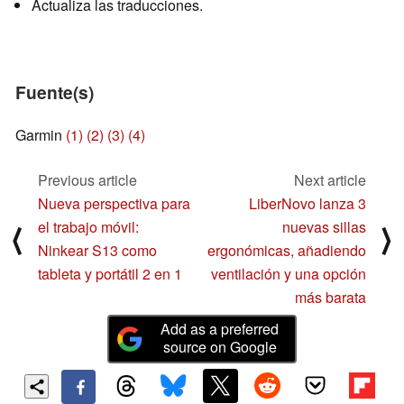
Actualiza las traducciones.
Fuente(s)
Garmin
(1)
(2)
(3)
(4)
Previous article
Next article
Nueva perspectiva para
LiberNovo lanza 3
el trabajo móvil:
nuevas sillas
⟨
⟩
Ninkear S13 como
ergonómicas, añadiendo
tableta y portátil 2 en 1
ventilación y una opción
más barata
Add as a preferred
source on Google