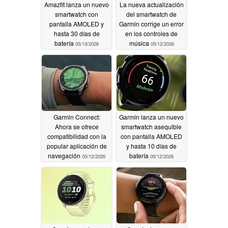
Amazfit lanza un nuevo
La nueva actualización
smartwatch con
del smartwatch de
pantalla AMOLED y
Garmin corrige un error
hasta 30 días de
en los controles de
batería
música
05/13/2026
05/12/2026
Garmin Connect:
Garmin lanza un nuevo
Ahora se ofrece
smartwatch asequible
compatibilidad con la
con pantalla AMOLED
popular aplicación de
y hasta 10 días de
navegación
batería
05/12/2026
05/12/2026