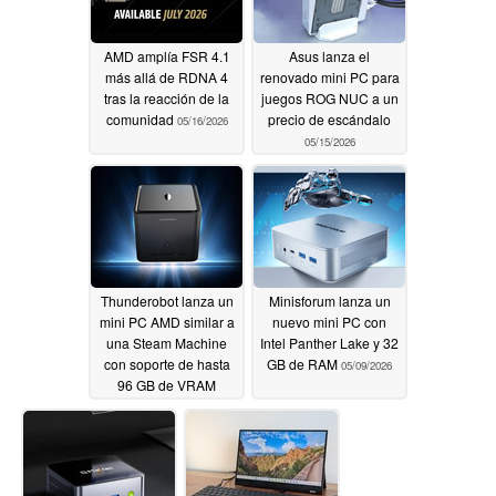
AMD amplía FSR 4.1
Asus lanza el
más allá de RDNA 4
renovado mini PC para
tras la reacción de la
juegos ROG NUC a un
comunidad
precio de escándalo
05/16/2026
05/15/2026
Thunderobot lanza un
Minisforum lanza un
mini PC AMD similar a
nuevo mini PC con
una Steam Machine
Intel Panther Lake y 32
con soporte de hasta
GB de RAM
05/09/2026
96 GB de VRAM
05/13/2026