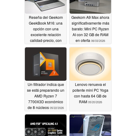
Reseña del Geekom
Geekom A9 Max ahora
GeekBook M16: una
significativamente más
opción con una
barato: Mini PC Ryzen
excelente relación
AI con 32 GB de RAM
calidad-precio, con
en oferta
06/03/2026
una batería de gran
autonomía y un
procesador Core Ultra
9
07/20/2026
Un filtrador indica que
Lenovo renueva el
se está preparando un
potente mini PC Yoga
AMD Ryzen 7
con hasta 64 GB de
7700X3D económico
RAM
05/20/2026
de 8 núcleos
05/22/2026