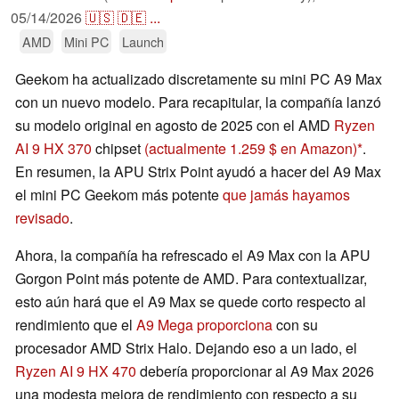
05/14/2026
🇺🇸
🇩🇪
...
AMD
Mini PC
Launch
Geekom ha actualizado discretamente su mini PC A9 Max
con un nuevo modelo. Para recapitular, la compañía lanzó
su modelo original en agosto de 2025 con el AMD
Ryzen
AI 9 HX 370
chipset
(actualmente 1.259 $ en Amazon)
.
En resumen, la APU Strix Point ayudó a hacer del A9 Max
el mini PC Geekom más potente
que jamás hayamos
revisado
.
Ahora, la compañía ha refrescado el A9 Max con la APU
Gorgon Point más potente de AMD. Para contextualizar,
esto aún hará que el A9 Max se quede corto respecto al
rendimiento que el
A9 Mega proporciona
con su
procesador AMD Strix Halo. Dejando eso a un lado, el
Ryzen AI 9 HX 470
debería proporcionar al A9 Max 2026
una modesta mejora de rendimiento con respecto a su