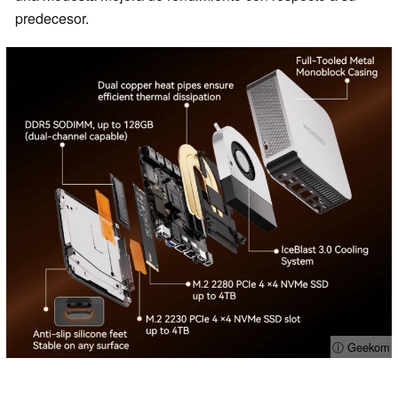
predecesor.
ⓘ Geekom