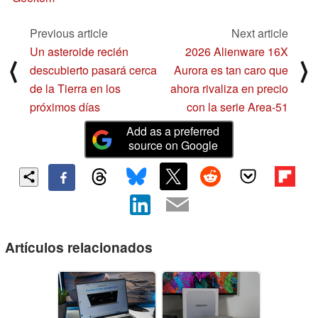
Previous article
Next article
Un asteroide recién
2026 Alienware 16X
⟨
⟩
descubierto pasará cerca
Aurora es tan caro que
de la Tierra en los
ahora rivaliza en precio
próximos días
con la serie Area-51
Add as a preferred
source on Google
Artículos relacionados