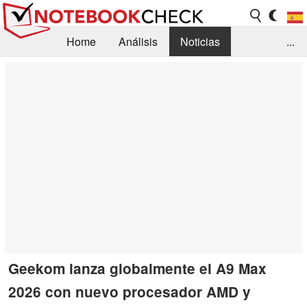
Home
Análisis
Noticias
...
FAQ/Técnica
Biblioteca
Orientación para la Compra
Busca
Contacto
Geekom lanza globalmente el A9 Max
2026 con nuevo procesador AMD y