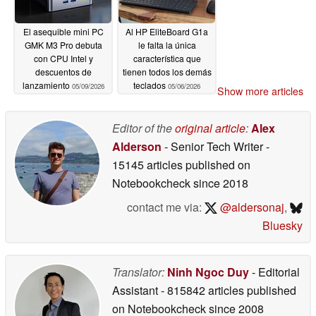
El asequible mini PC
Al HP EliteBoard G1a
GMK M3 Pro debuta
le falta la única
con CPU Intel y
característica que
descuentos de
tienen todos los demás
lanzamiento
teclados
05/09/2026
05/06/2026
Show more articles
Editor of the
original article
:
Alex
Alderson
- Senior Tech Writer
-
15145 articles published on
Notebookcheck
since 2018
contact me via:
@aldersonaj
,
Bluesky
Translator:
Ninh Ngoc Duy
- Editorial
Assistant
- 815842 articles published
on Notebookcheck
since 2008