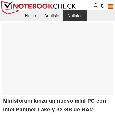
Home
Análisis
Noticias
...
FAQ/Técnica
Biblioteca
Orientación para la Compra
Busca
Contacto
Minisforum lanza un nuevo mini PC con
Intel Panther Lake y 32 GB de RAM