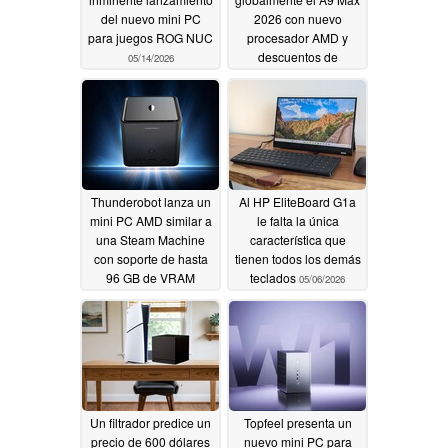
del nuevo mini PC
2026 con nuevo
para juegos ROG NUC
procesador AMD y
descuentos de
05/14/2026
lanzamiento
05/14/2026
Thunderobot lanza un
Al HP EliteBoard G1a
mini PC AMD similar a
le falta la única
una Steam Machine
característica que
con soporte de hasta
tienen todos los demás
96 GB de VRAM
teclados
05/06/2026
05/13/2026
Un filtrador predice un
Topfeel presenta un
precio de 600 dólares
nuevo mini PC para