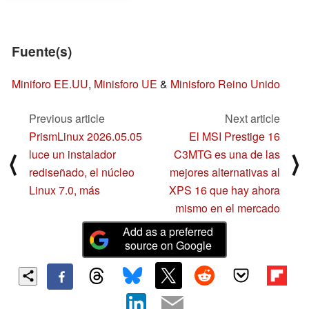
Fuente(s)
Miniforo EE.UU
,
Minisforo UE
&
Minisforo Reino Unido
Previous article
Next article
PrismLinux 2026.05.05
El MSI Prestige 16
luce un instalador
C3MTG es una de las
⟨
⟩
rediseñado, el núcleo
mejores alternativas al
Linux 7.0, más
XPS 16 que hay ahora
mismo en el mercado
Add as a preferred
source on Google