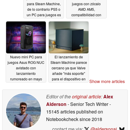
para Steam Machine,
juegos con zócalo
de lo contrario PS5 o
AMD AM5,
un PC para juegos es
compatibilidad con
mejor valor
GPU discretas y una
05/03/2026
plétora de puertos
05/03/2026
Nuevo mini PC para
El lanzamiento de
juegos Asus ROG NUC
Steam Machine parece
avistado con
cercano ya que Valve
lanzamiento
añade "más soporte"
rumoreado en mayo
para el dispositivo en
Show more articles
la última actualización
05/02/2026
de SteamOS
05/01/2026
Editor of the
original article
:
Alex
Alderson
- Senior Tech Writer
-
15145 articles published on
Notebookcheck
since 2018
contact me via:
@aldersonaj
,