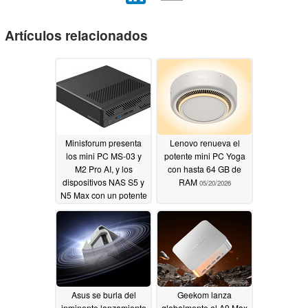
Artículos relacionados
Minisforum presenta
Lenovo renueva el
los mini PC MS-03 y
potente mini PC Yoga
M2 Pro AI, y los
con hasta 64 GB de
dispositivos NAS S5 y
RAM
05/20/2026
N5 Max con un potente
rendimiento AI NPU
06/02/2026
Asus se burla del
Geekom lanza
inminente lanzamiento
globalmente el A9 Max