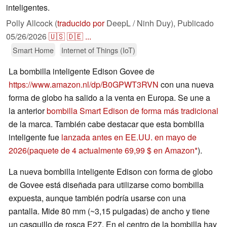
inteligentes.
Polly Allcock (
traducido por
DeepL / Ninh Duy),
Publicado
05/26/2026
🇺🇸
🇩🇪
...
Smart Home
Internet of Things (IoT)
La bombilla inteligente Edison Govee de
https://www.amazon.nl/dp/B0GPWT3RVN
con una nueva
forma de globo ha salido a la venta en Europa. Se une a
la anterior
bombilla Smart Edison de forma más tradicional
de la marca. También cabe destacar que esta bombilla
inteligente fue
lanzada antes en EE.UU. en mayo de
2026
(paquete de 4 actualmente 69,99 $ en Amazon
).
La nueva bombilla inteligente Edison con forma de globo
de Govee está diseñada para utilizarse como bombilla
expuesta, aunque también podría usarse con una
pantalla. Mide 80 mm (~3,15 pulgadas) de ancho y tiene
un casquillo de rosca E27. En el centro de la bombilla hay