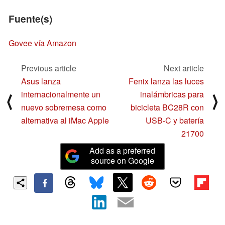
Fuente(s)
Govee vía Amazon
Previous article
Next article
Asus lanza
Fenix lanza las luces
internacionalmente un
inalámbricas para
⟨
⟩
nuevo sobremesa como
bicicleta BC28R con
alternativa al iMac Apple
USB-C y batería
21700
Add as a preferred
source on Google