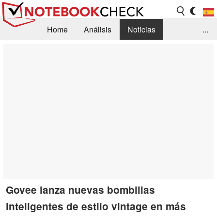
Home
Análisis
Noticias
...
FAQ/Técnica
Biblioteca
Orientación para la Compra
Busca
Contacto
Govee lanza nuevas bombillas
inteligentes de estilo vintage en más