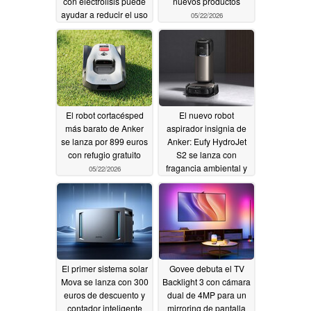
con electrólisis puede
nuevos productos
ayudar a reducir el uso
05/22/2026
de detergente
05/26/2026
El robot cortacésped
El nuevo robot
más barato de Anker
aspirador insignia de
se lanza por 899 euros
Anker: Eufy HydroJet
con refugio gratuito
S2 se lanza con
fragancia ambiental y
05/22/2026
mopa de rodillo
05/22/2026
El primer sistema solar
Govee debuta el TV
Mova se lanza con 300
Backlight 3 con cámara
euros de descuento y
dual de 4MP para un
contador inteligente
mirroring de pantalla