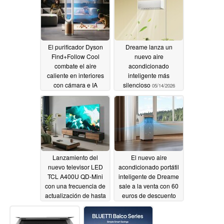
El purificador Dyson
Dreame lanza un
Find+Follow Cool
nuevo aire
combate el aire
acondicionado
caliente en interiores
inteligente más
con cámara e IA
silencioso
05/14/2026
05/14/2026
Lanzamiento del
El nuevo aire
nuevo televisor LED
acondicionado portátil
TCL A400U QD-Mini
inteligente de Dreame
con una frecuencia de
sale a la venta con 60
actualización de hasta
euros de descuento
288 Hz
05/14/2026
05/13/2026