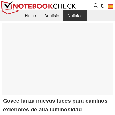
Home
Análisis
Noticias
...
FAQ/Técnica
Biblioteca
Orientación para la Compra
Busca
Contacto
Govee lanza nuevas luces para caminos
exteriores de alta luminosidad