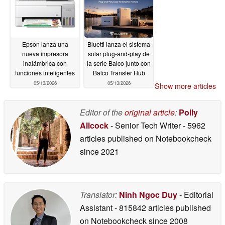
Epson lanza una
Bluetti lanza el sistema
nueva impresora
solar plug-and-play de
inalámbrica con
la serie Balco junto con
funciones inteligentes
Balco Transfer Hub
05/13/2026
05/13/2026
Show more articles
Editor of the
original article
:
Polly
Allcock
- Senior Tech Writer
- 5962
articles published on Notebookcheck
since 2021
Translator:
Ninh Ngoc Duy
- Editorial
Assistant
- 815842 articles published
on Notebookcheck
since 2008