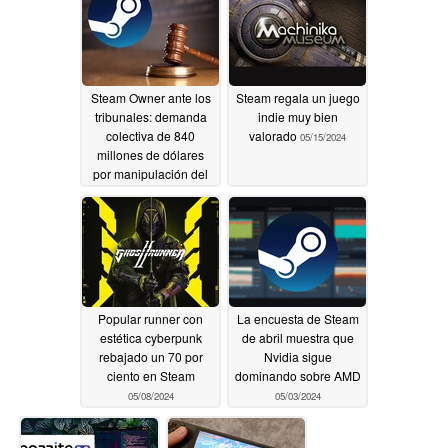
Steam Owner ante los
Steam regala un juego
tribunales: demanda
indie muy bien
colectiva de 840
valorado
05/15/2024
millones de dólares
por manipulación del
mercado
06/13/2024
Popular runner con
La encuesta de Steam
estética cyberpunk
de abril muestra que
rebajado un 70 por
Nvidia sigue
ciento en Steam
dominando sobre AMD
05/08/2024
05/03/2024