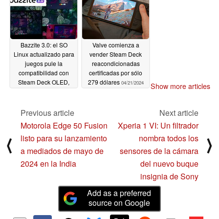
Bazzite 3.0: el SO
Valve comienza a
Linux actualizado para
vender Steam Deck
juegos pule la
reacondicionadas
compatibilidad con
certificadas por sólo
Steam Deck OLED,
279 dólares
04/21/2024
Show more articles
Legion GO, Asus ROG
Ally entre otros
dispositivos portátiles
Previous article
Next article
04/26/2024
Motorola Edge 50 Fusion
Xperia 1 VI: Un filtrador
listo para su lanzamiento
nombra todos los
⟨
⟩
a mediados de mayo de
sensores de la cámara
2024 en la India
del nuevo buque
insignia de Sony
Add as a preferred
source on Google