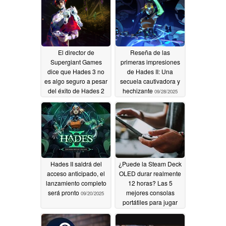
El director de
Reseña de las
Supergiant Games
primeras impresiones
dice que Hades 3 no
de Hades II: Una
es algo seguro a pesar
secuela cautivadora y
del éxito de Hades 2
hechizante
09/28/2025
09/28/2025
Hades II saldrá del
¿Puede la Steam Deck
acceso anticipado, el
OLED durar realmente
lanzamiento completo
12 horas? Las 5
será pronto
mejores consolas
09/20/2025
portátiles para jugar
sobre la marcha
06/25/2024