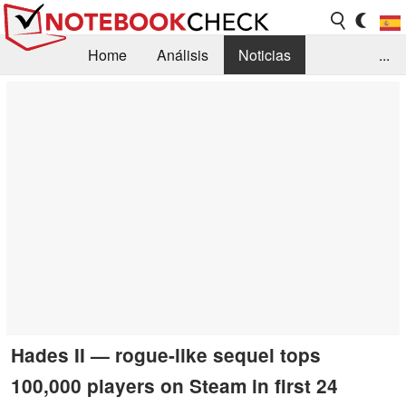
Home
Análisis
Noticias
...
FAQ/Técnica
Biblioteca
Orientación para la Compra
Busca
Contacto
Hades II — rogue-like sequel tops
100,000 players on Steam in first 24