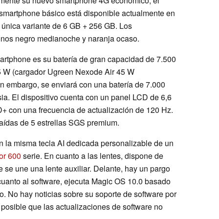
amente su nuevo smartphone 4G económico, el
smartphone básico está disponible actualmente en
 única variante de 6 GB + 256 GB. Los
tonos negro medianoche y naranja ocaso.
martphone es su batería de gran capacidad de 7.500
5 W (cargador Ugreen Nexode Air 45 W
Sin embargo, se enviará con una batería de 7.000
a. El dispositivo cuenta con un panel LCD de 6,6
+ con una frecuencia de actualización de 120 Hz.
aídas de 5 estrellas SGS premium.
n la misma tecla AI dedicada personalizable de un
or 600
serie. En cuanto a las lentes, dispone de
 se une una lente auxiliar. Delante, hay un pargo
 cuanto al software, ejecuta Magic OS 10.0 basado
. No hay noticias sobre su soporte de software por
s posible que las actualizaciones de software no