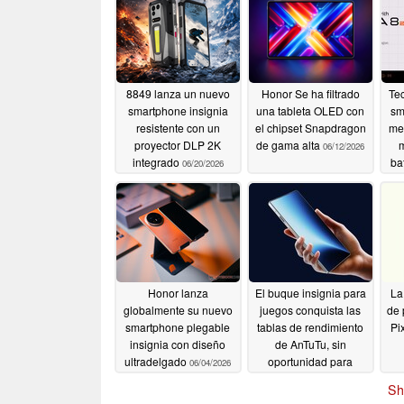
8849 lanza un nuevo
Honor Se ha filtrado
Te
smartphone insignia
una tableta OLED con
sm
resistente con un
el chipset Snapdragon
med
proyector DLP 2K
de gama alta
m
06/12/2026
integrado
ba
06/20/2026
Honor lanza
El buque insignia para
La 
globalmente su nuevo
juegos conquista las
de 
smartphone plegable
tablas de rendimiento
Pi
insignia con diseño
de AnTuTu, sin
ultradelgado
oportunidad para
06/04/2026
Qualcomm en el
Sh
segmento de gama