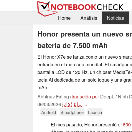
Home
Análisis
Noticias
Honor presenta un nuevo s
batería de 7.500 mAh
El Honor X7e se lanza como un nuevo smar
entrada en el mercado mundial. El smartpho
pantalla LCD de 120 Hz, un chipset MediaTek
tecla AI dedicada de un solo toque y una gra
mAh.
Abhinav Fating (
traducido por
DeepL / Ninh D
06/03/2026
🇺🇸
🇩🇪
...
Android
Smartphone
Launch
El mes pasado, Honor presentó el
600