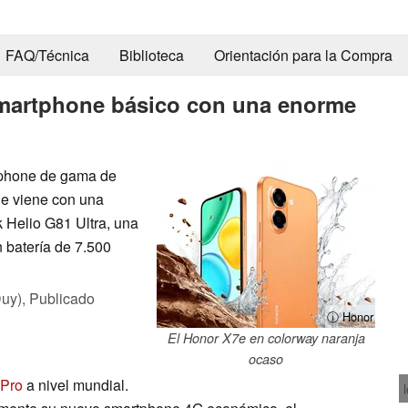
FAQ/Técnica
Biblioteca
Orientación para la Compra
martphone básico con una enorme
tphone de gama de
ne viene con una
 Helio G81 Ultra, una
n batería de 7.500
uy),
Publicado
ⓘ Honor
El Honor X7e en colorway naranja
ocaso
 Pro
a nivel mundial.