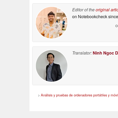
media
06/04/2026
Editor of the
original arti
on Notebookcheck
since
c
Translator:
Ninh Ngoc 
>
Análisis y pruebas de ordenadores portátiles y móvi