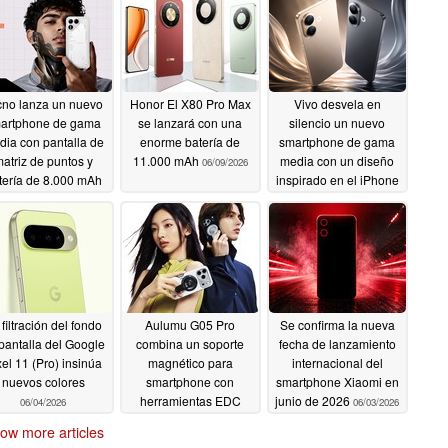
cno lanza un nuevo
Honor El X80 Pro Max
Vivo desvela en
artphone de gama
se lanzará con una
silencio un nuevo
ia con pantalla de
enorme batería de
smartphone de gama
atriz de puntos y
11.000 mAh
media con un diseño
06/09/2026
tería de 8.000 mAh
inspirado en el iPhone
17
06/12/2026
06/06/2026
filtración del fondo
Aulumu G05 Pro
Se confirma la nueva
pantalla del Google
combina un soporte
fecha de lanzamiento
xel 11 (Pro) insinúa
magnético para
internacional del
nuevos colores
smartphone con
smartphone Xiaomi en
herramientas EDC
junio de 2026
06/04/2026
06/03/2026
para el aficionado y el
ow more articles
preparador
06/03/2026