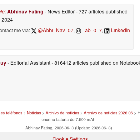
cle
:
Abhinav Fating
- News Editor
- 727 articles published
 2024
ontact me via:
@Abhi_Nav_07
,
_ab_0_7
,
LinkedIn
Duy
- Editorial Assistant
- 816412 articles published on Notebo
les teléfonos
>
Noticias
>
Archivo de noticias
>
Archivo de noticias 2026 06
> H
enorme batería de 7.500 mAh
Abhinav Fating, 2026-06- 3 (Update: 2026-06- 3)
Cookie Settings