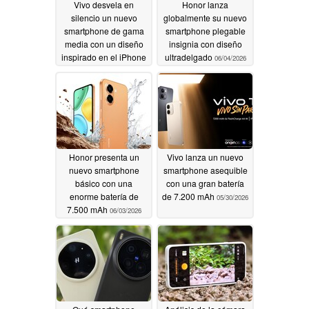
Vivo desvela en
Honor lanza
silencio un nuevo
globalmente su nuevo
smartphone de gama
smartphone plegable
media con un diseño
insignia con diseño
inspirado en el iPhone
ultradelgado
06/04/2026
17
06/06/2026
Honor presenta un
Vivo lanza un nuevo
nuevo smartphone
smartphone asequible
básico con una
con una gran batería
enorme batería de
de 7.200 mAh
05/30/2026
7.500 mAh
06/03/2026