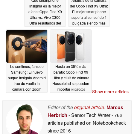
Qué smartphone
Análisis de la cámara
insignia es la mejor
del Oppo Find X9 Ultra:
oferta: Oppo Find X9
El mejor smartphone
Ultra vs. Vivo X300
supera al sensor de 1
Ultra resultados del
pulgada siendo más
análisis
inteligente
05/29/2026
05/29/2026
Lo sentimos, fans de
Hasta un 35% más
Samsung: El nuevo
barato: Oppo Find X9
buque insignia Android
Ultra y el kit de cámara
trae de vuelta la
Hasselblad se pueden
cámara con zoom
importar
04/23/2026
Show more articles
óptico 10x que
perdieron; se une al
Oppo Find X9 Ultra
Editor of the
original article
:
Marcus
05/06/2026
Herbrich
- Senior Tech Writer
- 762
articles published on Notebookcheck
since 2016