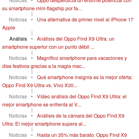
Noticias
•
Oppo desperdicia un enorme potencial con
su smartphone mini-flagship por fa...
|
Noticias
•
Una alternativa de primer nivel al iPhone 17
Apple
|
Análisis
•
Análisis del Oppo Find X9 Ultra: un
smartphone superior con un punto débil ...
|
Noticias
•
Magnífico smartphone para vacaciones y
días festivos gracias a la magia mac...
|
Noticias
•
Qué smartphone insignia es la mejor oferta:
Oppo Find X9 Ultra vs. Vivo X30...
|
Noticias
•
Vídeo análisis del Oppo Find X9 Ultra: el
mejor smartphone se enfrenta al V...
|
Noticias
•
Análisis de la cámara del Oppo Find X9
Ultra: El mejor smartphone supera al...
|
Noticias
•
Hasta un 35% más barato: Oppo Find X9