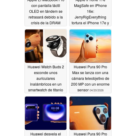
con pantalla táctil
MagSafe en iPhone
OLED en tándem se
16e:
retrasará debido a la
JerryRigEverything
crisis de la DRAM
tortura el iPhone 17e y
muestra el intercambio
04/20/2026
de piezas con el
iPhone 16e
04/20/2026
Huawei Watch Buds 2
Huawei Pura 90 Pro
esconde unos
Max se lanza con una
auriculares
cámara teleobjetivo de
inalámbricos en un
200 MP con un enorme
smartwatch de titanio
sensor
04/20/2026
04/20/2026
Huawei desvela el
Huawei Pura 90 Pro