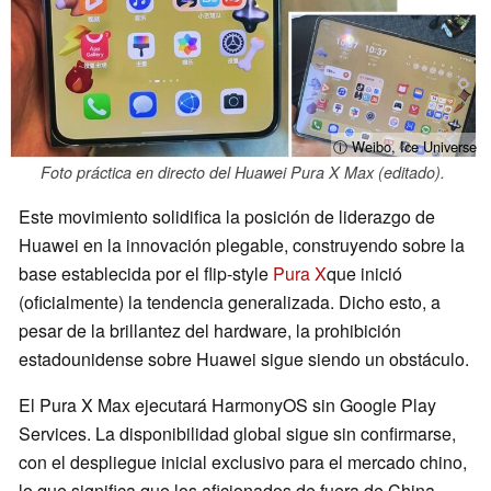
ⓘ Weibo, Ice Universe
Foto práctica en directo del Huawei Pura X Max (editado).
Este movimiento solidifica la posición de liderazgo de
Huawei en la innovación plegable, construyendo sobre la
base establecida por el flip-style
Pura X
que inició
(oficialmente) la tendencia generalizada. Dicho esto, a
pesar de la brillantez del hardware, la prohibición
estadounidense sobre Huawei sigue siendo un obstáculo.
El Pura X Max ejecutará HarmonyOS sin Google Play
Services. La disponibilidad global sigue sin confirmarse,
con el despliegue inicial exclusivo para el mercado chino,
lo que significa que los aficionados de fuera de China