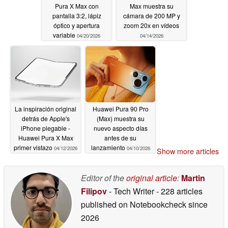
Pura X Max con
Max muestra su
pantalla 3:2, lápiz
cámara de 200 MP y
óptico y apertura
zoom 20x en vídeos
variable
04/20/2026
04/14/2026
La inspiración original
Huawei Pura 90 Pro
detrás de Apple's
(Max) muestra su
iPhone plegable -
nuevo aspecto días
Huawei Pura X Max
antes de su
primer vistazo
lanzamiento
04/12/2026
04/10/2026
Show more articles
Editor of the
original article
:
Martin
Filipov
- Tech Writer
- 228 articles
published on Notebookcheck
since
2026