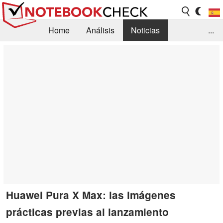
Home
Análisis
Noticias
...
FAQ/Técnica
Biblioteca
Orientación para la Compra
Busca
Contacto
Huawei Pura X Max: las imágenes
prácticas previas al lanzamiento