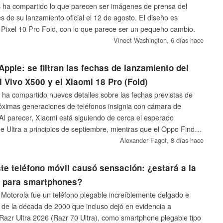
ss ha compartido lo que parecen ser imágenes de prensa del
s de su lanzamiento oficial el 12 de agosto. El diseño es
el Pixel 10 Pro Fold, con lo que parece ser un pequeño cambio.
Vineet Washington,
6 días hace
Apple: se filtran las fechas de lanzamiento del
l Vivo X500 y el Xiaomi 18 Pro (Fold)
r ha compartido nuevos detalles sobre las fechas previstas de
óximas generaciones de teléfonos insignia con cámara de
Al parecer, Xiaomi está siguiendo de cerca el esperado
e Ultra a principios de septiembre, mientras que el Oppo Find
0 Pro podrían salir al mercado antes que el Xiaomi 18 Pro este
Alexander Fagot,
8 días hace
te teléfono móvil causó sensación: ¿estará a la
n para smartphones?
 Motorola fue un teléfono plegable increíblemente delgado e
s de la década de 2000 que incluso dejó en evidencia a
azr Ultra 2026 (Razr 70 Ultra), como smartphone plegable tipo