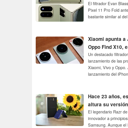
El filtrador Evan Bla
Pixel 11 Pro Fold ante
bastante similar al d
Xiaomi apunta a 
Oppo Find X10, e
Un destacado filtrado
lanzamiento de las pr
Xiaomi, Vivo y Oppo. 
lanzamiento del iPhon
X10 Pro y el Vivo X50
año.
Hace 23 años, es
altura su versió
El legendario Razr de
innovador a principio
Samsung. Aunque el R