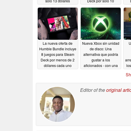
solo 13 dólares
Deck por solo 10
dólares
07/30/2026
07/27/2026
La nueva oferta de
Nueva Xbox sin unidad
U
Humble Bundle incluye
de disco: Una
8 juegos para Steam
alternativa que podría
Deck por menos de 2
gustar a los
arr
dólares cada uno
aficionados - con una
lo
condición
Dea
07/05/2026
05/14/2026
Sh
Editor of the
original arti