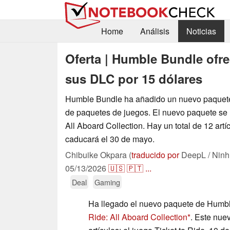
Home
Análisis
Noticias
Oferta | Humble Bundle ofr
sus DLC por 15 dólares
Humble Bundle ha añadido un nuevo paquete 
de paquetes de juegos. El nuevo paquete se l
All Aboard Collection. Hay un total de 12 artí
caducará el 30 de mayo.
Chibuike Okpara (
traducido por
DeepL / Ninh
05/13/2026
🇺🇸
🇵🇹
...
Deal
Gaming
Ha llegado el nuevo paquete de Humb
Ride: All Aboard Collection
. Este nue