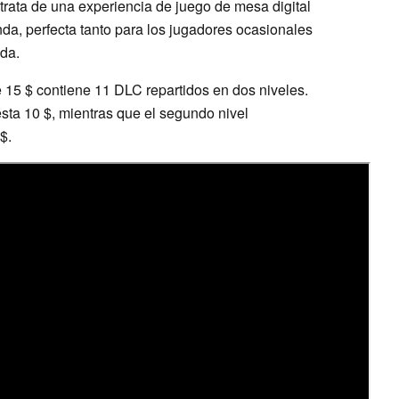
 trata de una experiencia de juego de mesa digital
da, perfecta tanto para los jugadores ocasionales
ida.
 15 $ contiene 11 DLC repartidos en dos niveles.
esta 10 $, mientras que el segundo nivel
$.