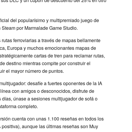
 de sus DLC y un cupón de descuento del 25% en otro
oficial del popularísimo y multipremiado juego de
n Steam por Marmalade Game Studio.
 rutas ferroviarias a través de mapas bellamente
rica, Europa y muchos emocionantes mapas de
tratégicamente cartas de tren para reclamar rutas,
de destino mientras compite por construir el
guir el mayor número de puntos.
multijugador: desafíe a fuertes oponentes de la IA
 línea con amigos o desconocidos, disfrute de
 días, únase a sesiones multijugador de sofá o
lataforma completo.
ersión cuenta con unas 1.100 reseñas en todos los
 positiva), aunque las últimas reseñas son Muy