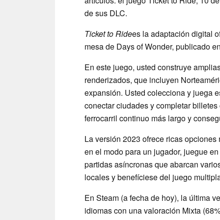
artículos: el juego Ticket to Ride, 10
de sus DLC.
Ticket to Ride
es la adaptación digital 
mesa de Days of Wonder, publicado e
En este juego, usted construye amplias
renderizados, que incluyen Norteamé
expansión. Usted colecciona y juega es
conectar ciudades y completar billetes 
ferrocarril continuo más largo y conse
La versión 2023 ofrece ricas opciones 
en el modo para un jugador, juegue en
partidas asíncronas que abarcan varios
locales y benefíciese del juego multip
En Steam (a fecha de hoy), la última v
idiomas con una valoración Mixta (68%