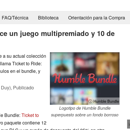
FAQ/Técnica
Biblioteca
Orientación para la Compra
ece un juego multipremiado y 10 de
a su actual colección
lama Ticket to Ride:
culos en el bundle, y
 Duy),
Publicado
ⓘ Humble Bundle
Logotipo de Humble Bundle
le Bundle:
Ticket to
superpuesto sobre un fondo borroso
vo paquete contiene 12