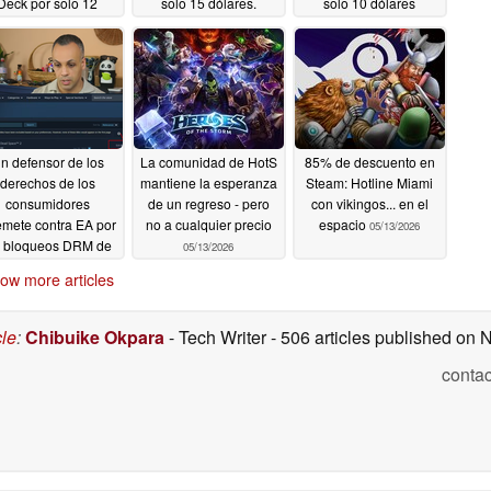
Deck por solo 12
solo 15 dólares.
solo 10 dólares
dólares
07/26/2026
07/18/2026
07/12/2026
n defensor de los
La comunidad de HotS
85% de descuento en
derechos de los
mantiene la esperanza
Steam: Hotline Miami
consumidores
de un regreso - pero
con vikingos... en el
emete contra EA por
no a cualquier precio
espacio
05/13/2026
s bloqueos DRM de
05/13/2026
d Space 2
05/14/2026
ow more articles
cle
:
Chibuike Okpara
- Tech Writer
- 506 articles published on
contac