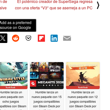
ón de
El polémico creador de SuperSega regresa
⟩
alve
con una oferta "V3" que se asemeja a un PC
Add as a preferred
source on Google
Humble lanza un
Humble lanza un
Humble lanza un
uevo paquete con
nuevo paquete con 15
nuevo paquete con 12
ocho juegos
juegos compatibles
juegos compatibles
patibles con Steam
con Steam Deck por
con Steam Deck por