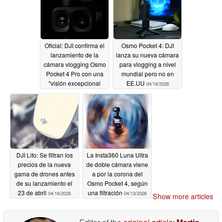
Oficial: DJI confirma el
Osmo Pocket 4: DJI
lanzamiento de la
lanza su nueva cámara
cámara vlogging Osmo
para vlogging a nivel
Pocket 4 Pro con una
mundial pero no en
"visión excepcional
EE.UU
04/16/2026
04/16/2026
DJI Lito: Se filtran los
La Insta360 Luna Ultra
precios de la nueva
de doble cámara viene
gama de drones antes
a por la corona del
de su lanzamiento el
Osmo Pocket 4, según
23 de abril
una filtración
04/16/2026
04/13/2026
Show more articles