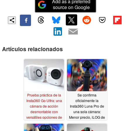
Add as a preferred
source on Google
Artículos relacionados
Prueba práctica de la
Se confirma
Insta360 Go Ultra: una
oficialmente la
cámara de acción
Insta360 Luna Pro de
desmontable con
una sola cámara:
versátiles opciones de
Menor precio, iLOG de
montaje, pero con
10 bits, seguimiento AI,
algunos problemas
dos colores
04/21/2026