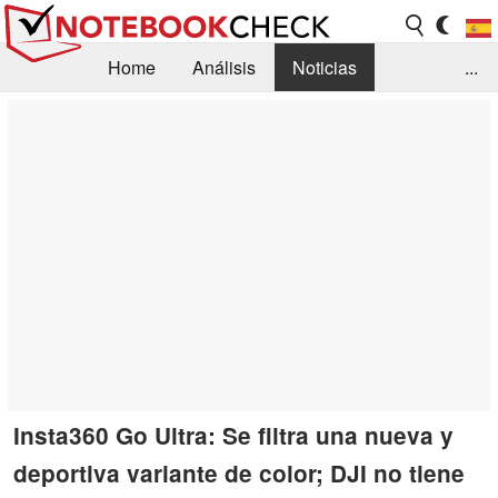
Home
Análisis
Noticias
...
FAQ/Técnica
Biblioteca
Orientación para la Compra
Busca
Contacto
Insta360 Go Ultra: Se filtra una nueva y
deportiva variante de color; DJI no tiene