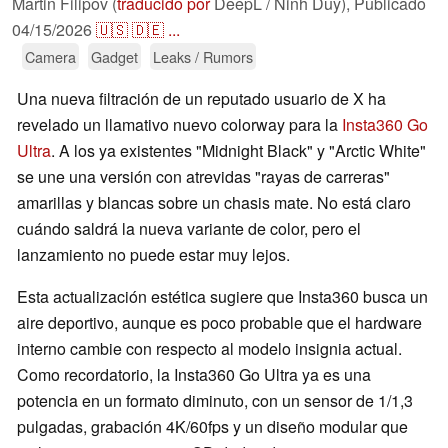
Martin Filipov (
traducido por
DeepL / Ninh Duy),
Publicado
04/15/2026
🇺🇸
🇩🇪
...
Camera
Gadget
Leaks / Rumors
Una nueva filtración de un reputado usuario de X ha
revelado un llamativo nuevo colorway para la
Insta360 Go
Ultra
. A los ya existentes "Midnight Black" y "Arctic White"
se une una versión con atrevidas "rayas de carreras"
amarillas y blancas sobre un chasis mate. No está claro
cuándo saldrá la nueva variante de color, pero el
lanzamiento no puede estar muy lejos.
Esta actualización estética sugiere que Insta360 busca un
aire deportivo, aunque es poco probable que el hardware
interno cambie con respecto al modelo insignia actual.
Como recordatorio, la Insta360 Go Ultra ya es una
potencia en un formato diminuto, con un sensor de 1/1,3
pulgadas, grabación 4K/60fps y un diseño modular que