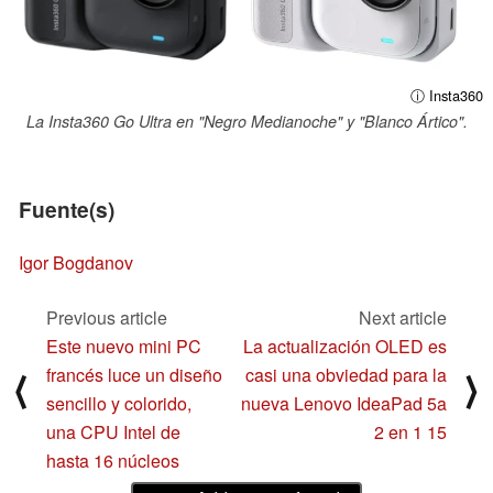
ⓘ Insta360
La Insta360 Go Ultra en "Negro Medianoche" y "Blanco Ártico".
Fuente(s)
Igor Bogdanov
Previous article
Next article
Este nuevo mini PC
La actualización OLED es
francés luce un diseño
casi una obviedad para la
⟨
⟩
sencillo y colorido,
nueva Lenovo IdeaPad 5a
una CPU Intel de
2 en 1 15
hasta 16 núcleos