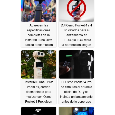
destacables
06/28/2026
Aparecen las
DJI Osmo Pocket 4 y 4
especificaciones
Pro vetados para su
completas de la
lanzamiento en
Insta360 Luna Ultra
EE.UU.; la FCC retira
tras su presentación
la aprobación, según
oficial: zoom 6x, diseño
una filtración - ¿es este
modular, 4K/240fps
el final?
04/17/2026
04/21/2026
Insta360 Luna Ultra:
El Osmo Pocket 4 Pro
zoom 6x, cardán
se filtra tras el anuncio
desmontable para
oficial de DJI y se
rivalizar con Osmo
insinúa un lanzamiento
Pocket 4 Pro, dicen
antes de lo esperado
nuevas filtraciones
04/17/2026
04/17/2026