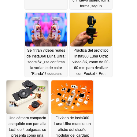
forma, según
confirman imágenes
de patentes
05/01/2026
Se filtran vídeos reales
Práctica del prototipo
de Insta360 Luna Ultra:
Insta360 Luna Ultra:
zoom 6x, ¿se confirma
vídeo 8K, zoom de 20-
la variante de color
60 mm para rivalizar
"Panda"?
con Pocket 4 Pro;
05/01/2026
controles únicos
04/30/2026
Una cámara compacta
El vídeo de Insta360
asequible con pantalla
Luna Ultra muestra un
táctil de 4 pulgadas se
atisbo del diseño
presenta como una
modular del cardán: