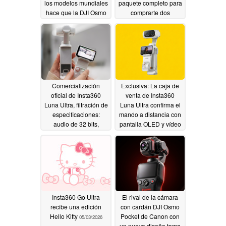
los modelos mundiales
paquete completo para
hace que la DJI Osmo
comprarte dos
Pocket 4 parezca
cámaras DJI Osmo
barata
Pocket 3?
05/14/2026
05/12/2026
Comercialización
Exclusiva: La caja de
oficial de Insta360
venta de Insta360
Luna Ultra, filtración de
Luna Ultra confirma el
especificaciones:
mando a distancia con
audio de 32 bits,
pantalla OLED y vídeo
revelado el loco zoom
8K - no se lo diga a DJI
óptico 6x y sin pérdida
05/09/2026
12x
05/10/2026
Insta360 Go Ultra
El rival de la cámara
recibe una edición
con cardán DJI Osmo
Hello Kitty
Pocket de Canon con
05/03/2026
un nuevo diseño toma