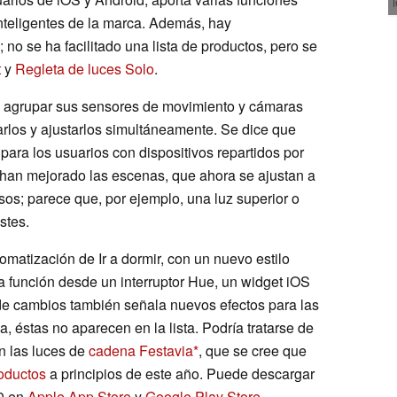
nteligentes de la marca. Además, hay
 no se ha facilitado una lista de productos, pero se
t
y
Regleta de luces Solo
.
tes agrupar sus sensores de movimiento y cámaras
larlos y ajustarlos simultáneamente. Se dice que
para los usuarios con dispositivos repartidos por
 han mejorado las escenas, que ahora se ajustan a
usos; parece que, por ejemplo, una luz superior o
stes.
matización de Ir a dormir, con un nuevo estilo
la función desde un interruptor Hue, un widget iOS
o de cambios también señala nuevos efectos para las
a, éstas no aparecen en la lista. Podría tratarse de
on las luces de
cadena Festavia
, que se cree que
oductos
a principios de este año. Puede descargar
.0 en
Apple App Store
y
Google Play Store
.