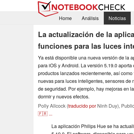
Home
Análisis
Noticias
La actualización de la aplic
funciones para las luces int
Ya está disponible una nueva versión de la a
para iOS y Android. La versión 5.19.0 aporta 
productos lanzados recientemente, así como 
nuevas para luces inteligentes, sensores de
de seguridad. Por ejemplo, hay mejoras en la
dormir y nuevos efectos.
Polly Allcock (
traducido por
Ninh Duy),
Publi
🇫🇷
...
La aplicación Philips Hue se ha actual
5.19.0. El software, disponible para us