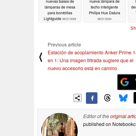
nuevas bases de
nueva lámpara de
lámparas de mesa
techo inteligente
de
para bombillas
Philips Hue Datura
Lightguide
06/21/2024
06/21/2024
Sh
Previous article
Estación de acoplamiento Anker Prime 1
⟨
en 1: Una imagen filtrada sugiere que el
nuevo accesorio está en camino
Editor of the
original arti
published on Notebook