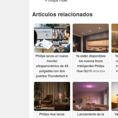
Artículos relacionados
Philips lanza un nuevo
Ya están disponibles
Ya
monitor
los nuevos focos
n
ultrapanorámico de 49
inteligentes Philips
i
pulgadas con dos
Hue GU10
H
06/24/2024
puertos Thunderbolt 4
06/26/2024
Philips Hue lanza
Lanzamiento de la
Ya