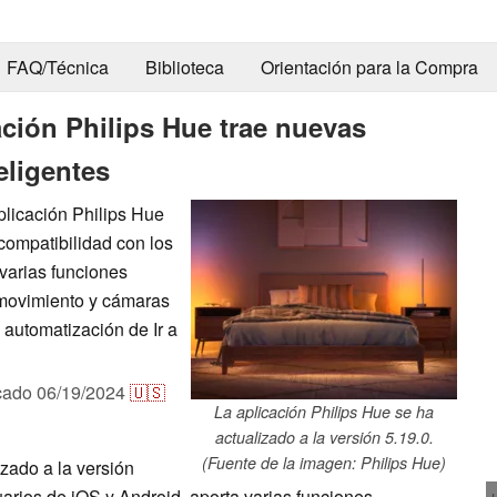
FAQ/Técnica
Biblioteca
Orientación para la Compra
ación Philips Hue trae nuevas
eligentes
plicación Philips Hue
compatibilidad con los
varias funciones
 movimiento y cámaras
 automatización de Ir a
cado
06/19/2024
🇺🇸
La aplicación Philips Hue se ha
actualizado a la versión 5.19.0.
(Fuente de la imagen: Philips Hue)
izado a la versión
uarios de iOS y Android, aporta varias funciones