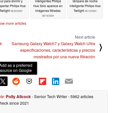
luz para dormir y
inteligentes Philips
lámpara de noche
spertar Philips Hue
Hue Solo aparece en
inteligente Philips Hue
Twilight
imágenes filtradas
Twilight
06/20/2024
06/13/2024
06/14/2024
ow more articles
Next article
4
Samsung Galaxy Watch7 y Galaxy Watch Ultra
⟩
especificaciones, características y precios
mostrados por una nueva filtración
Add as a preferred
source on Google
cle
:
Polly Allcock
- Senior Tech Writer
- 5962 articles
check
since 2021