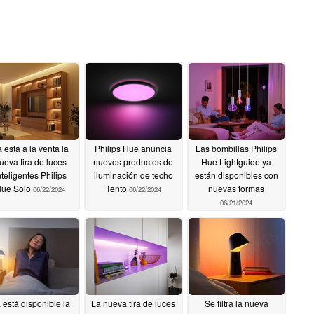
 está a la venta la
Philips Hue anuncia
Las bombillas Philips
ueva tira de luces
nuevos productos de
Hue Lightguide ya
nteligentes Philips
iluminación de techo
están disponibles con
ue Solo
Tento
nuevas formas
06/22/2024
06/22/2024
06/21/2024
 está disponible la
La nueva tira de luces
Se filtra la nueva