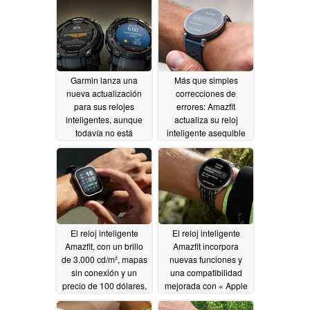
Garmin lanza una
Más que simples
nueva actualización
correcciones de
para sus relojes
errores: Amazfit
inteligentes, aunque
actualiza su reloj
todavía no está
inteligente asequible
disponible para todos
con nuevas y potentes
funciones
07/23/2026
07/07/2026
El reloj inteligente
El reloj inteligente
Amazfit, con un brillo
Amazfit incorpora
de 3.000 cd/m², mapas
nuevas funciones y
sin conexión y un
una compatibilidad
precio de 100 dólares,
mejorada con « Apple
recibe una
» gracias a la última