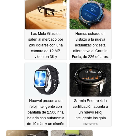
actualización
actualización
07/05/2026
07/02/2026
Las Meta Glasses
Hemos echado un
salen al mercado por
vistazo a la nueva
299 dólares con una
actualización: esta
cámara de 12 MP,
alternativa al Garmin
vídeo en 3K y
Fenix, de 226 dólares,
traducción en directo
acaba de mejorar aún
más
06/24/2026
06/24/2026
Huawei presenta un
Garmin Enduro 4: la
reloj inteligente con
certificación apunta a
pantalla de 2.500 nits,
un nuevo reloj
batería con autonomía
inteligente insignia
de 10 días y un diseño
06/23/2026
inspirado en el reloj «
Apple »
06/24/2026