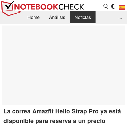
Home
Análisis
Noticias
...
FAQ/Técnica
Biblioteca
Orientación para la Compra
Busca
Contacto
La correa Amazfit Helio Strap Pro ya está
disponible para reserva a un precio