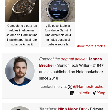
Competencia para los
¿Es poco fiable la
relojes inteligentes
función de Garmin?
solares de Garmin: una
Una diferencia de 4
filtración apunta al reloj
minutos desata el
solar de Amazfit
debate sobre la
Show more articles
psicología y el
06/22/2026
rendimiento
06/22/2026
Editor of the
original article
:
Hannes
Brecher
- Senior Tech Writer
- 21947
articles published on Notebookcheck
since 2018
contact me via:
@HannesBrecher
,
LinkedIn
,
Xing
Translator:
Ninh Ngoc Duy
- Editorial