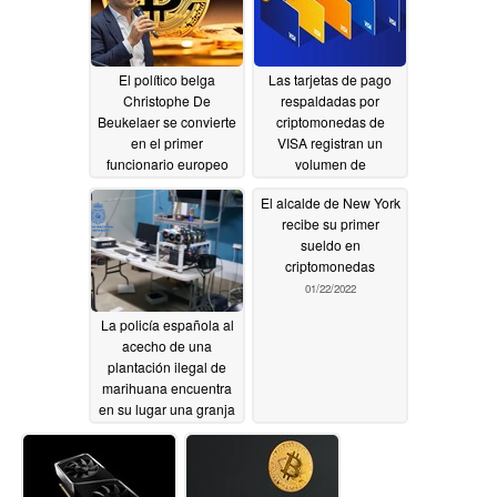
01/30/2022
El político belga
Las tarjetas de pago
Christophe De
respaldadas por
Beukelaer se convierte
criptomonedas de
en el primer
VISA registran un
funcionario europeo
volumen de
que cobra en
transacciones récord,
El alcalde de New York
criptomonedas
ya que sus propietarios
recibe su primer
las utilizan para las
01/29/2022
sueldo en
compras cotidianas
criptomonedas
01/29/2022
01/22/2022
La policía española al
acecho de una
plantación ilegal de
marihuana encuentra
en su lugar una granja
de minería de
criptomonedas
01/29/2022