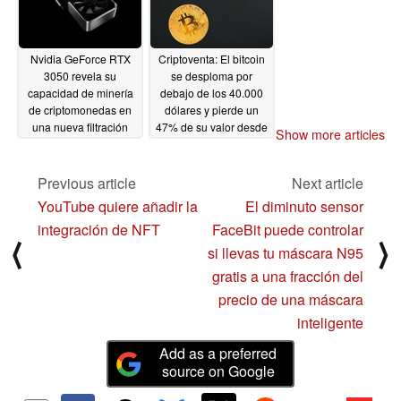
Nvidia GeForce RTX
Criptoventa: El bitcoin
3050 revela su
se desploma por
capacidad de minería
debajo de los 40.000
de criptomonedas en
dólares y pierde un
una nueva filtración
47% de su valor desde
Show more articles
noviembre
01/22/2022
01/22/2022
Previous article
Next article
YouTube quiere añadir la
El diminuto sensor
integración de NFT
FaceBit puede controlar
⟨
⟩
si llevas tu máscara N95
gratis a una fracción del
precio de una máscara
inteligente
Add as a preferred
source on Google