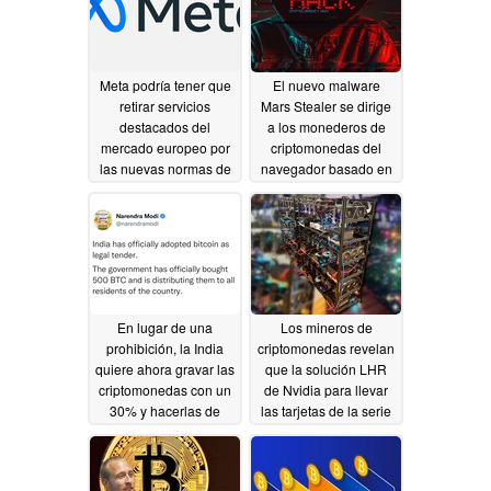
Meta podría tener que
El nuevo malware
retirar servicios
Mars Stealer se dirige
destacados del
a los monederos de
mercado europeo por
criptomonedas del
las nuevas normas de
navegador basado en
tratamiento de datos
Chrome
02/05/2022
02/08/2022
En lugar de una
Los mineros de
prohibición, la India
criptomonedas revelan
quiere ahora gravar las
que la solución LHR
criptomonedas con un
de Nvidia para llevar
30% y hacerlas de
las tarjetas de la serie
curso legal
GeForce RTX 30 a las
02/03/2022
manos de los
jugadores fue inútil