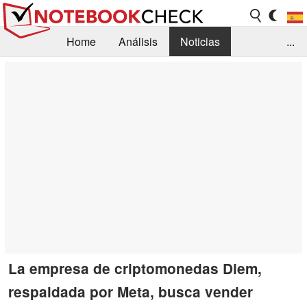
Home
Análisis
Noticias
...
FAQ/Técnica
Biblioteca
Orientación para la Compra
Busca
Contacto
La empresa de criptomonedas Diem,
respaldada por Meta, busca vender