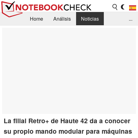
Home
Análisis
Noticias
...
FAQ/Técnica
Biblioteca
Orientación para la Compra
Busca
Contacto
La filial Retro+ de Haute 42 da a conocer
su propio mando modular para máquinas