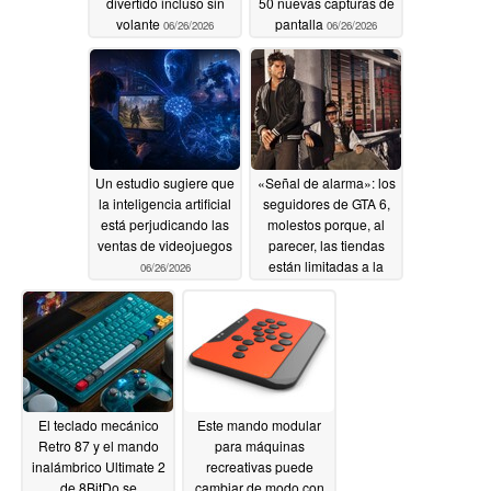
divertido incluso sin
50 nuevas capturas de
volante
pantalla
06/26/2026
06/26/2026
Un estudio sugiere que
«Señal de alarma»: los
la inteligencia artificial
seguidores de GTA 6,
está perjudicando las
molestos porque, al
ventas de videojuegos
parecer, las tiendas
están limitadas a la
06/26/2026
Ultimate Edition
06/26/2026
El teclado mecánico
Este mando modular
Retro 87 y el mando
para máquinas
inalámbrico Ultimate 2
recreativas puede
de 8BitDo se
cambiar de modo con