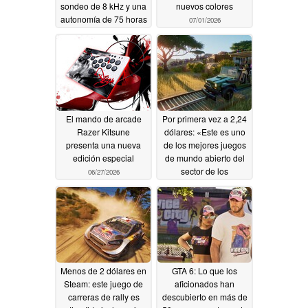
sondeo de 8 kHz y una
nuevos colores
autonomía de 75 horas
07/01/2026
07/10/2026
El mando de arcade
Por primera vez a 2,24
Razer Kitsune
dólares: «Este es uno
presenta una nueva
de los mejores juegos
edición especial
de mundo abierto del
sector de los
06/27/2026
videojuegos» tiene un
descuento del 95 % en
Steam
06/26/2026
Menos de 2 dólares en
GTA 6: Lo que los
Steam: este juego de
aficionados han
carreras de rally es
descubierto en más de