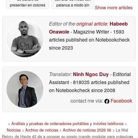
presentan en colores
palanca a modo sin
Show more articles
inspirados en la N64
palanca
06/23/2026
06/24/2026
Editor of the
original article
:
Habeeb
Onawole
- Magazine Writer
- 1593
articles published on Notebookcheck
since 2023
Translator:
Ninh Ngoc Duy
- Editorial
Assistant
- 818035 articles published
on Notebookcheck
since 2008
contact me via:
Facebook
>
Análisis y pruebas de ordenadores portátiles y móviles teléfonos
>
Noticias
>
Archivo de noticias
>
Archivo de noticias 2026 06
> La filial
Retro+ de Haute 42 da a conocer su propio mando modular para máquinas