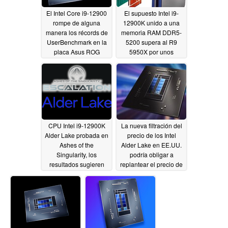
El Intel Core i9-12900
El supuesto Intel i9-
rompe de alguna
12900K unido a una
manera los récords de
memoria RAM DDR5-
UserBenchmark en la
5200 supera al R9
placa Asus ROG
5950X por unos
Maximus Z690
cuantos miles de
Extreme a pesar de un
puntos en la última
aumento de 4,25 GHz
prueba multinúcleo
y un estrangulamiento
filtrada de Cinebench
masivo de la CPU
R23
09/23/2021
09/29/2021
CPU Intel i9-12900K
La nueva filtración del
Alder Lake probada en
precio de los Intel
Ashes of the
Alder Lake en EE.UU.
Singularity, los
podría obligar a
resultados sugieren
replantear el precio de
ganancias
los Zen 3, ya que el
significativas sobre el
Core i9-12900K cuesta
Ryzen 9 5950X de
605 dólares
09/15/2021
AMD
09/21/2021