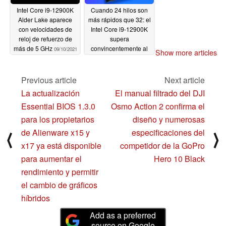
Intel Core i9-12900K
Cuando 24 hilos son
Alder Lake aparece
más rápidos que 32: el
con velocidades de
Intel Core i9-12900K
reloj de refuerzo de
supera
más de 5 GHz
convincentemente al
09/10/2021
Show more articles
AMD Ryzen 9 5950X
en las pruebas de un
solo núcleo y de varios
Previous article
Next article
núcleos de Geekbench
La actualización
El manual filtrado del DJI
08/29/2021
Essential BIOS 1.3.0
Osmo Action 2 confirma el
para los propietarios
diseño y numerosas
de Alienware x15 y
especificaciones del
⟨
⟩
x17 ya está disponible
competidor de la GoPro
para aumentar el
Hero 10 Black
rendimiento y permitir
el cambio de gráficos
híbridos
Add as a preferred
source on Google