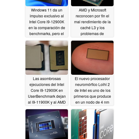
Windows 11 da un
AMD y Microsoft
impulso exclusivo al
reconocen por fin el
Intel Core i9-12900K
mal rendimiento de la
en la comparación de
caché L3 y los
benchmarks, pero el
problemas de
chip Alder Lake sigue
programación de la
estando por detrás del
CPU con los
AMD Ryzen 9 5900X
procesadores Ryzen
en Windows 11
10/09/2021
después de casi tres
meses de quejas
10/08/2021
Las asombrosas
El nuevo procesador
ejecuciones del Intel
neuromórfico Loihi 2
Core i9-12900K en
de Intel es uno de los
UserBenchmark dejan
primeros que produce
al i9-11900K y al AMD
en un nodo de 4 nm
Ryzen 9 5950X por
10/01/2021
muertos
10/08/2021