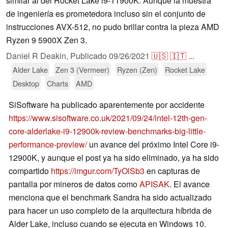
similar al del Rocket Lake i9-11900K. Aunque la muestra
de ingeniería es prometedora incluso sin el conjunto de
instrucciones AVX-512, no pudo brillar contra la pieza AMD
Ryzen 9 5900X Zen 3.
Daniel R Deakin,
Publicado
09/26/2021
🇺🇸
🇮🇹
...
Alder Lake
Zen 3 (Vermeer)
Ryzen (Zen)
Rocket Lake
Desktop
Charts
AMD
SiSoftware ha publicado aparentemente por accidente
https://www.sisoftware.co.uk/2021/09/24/intel-12th-gen-
core-alderlake-i9-12900k-review-benchmarks-big-little-
performance-preview/
un avance del próximo Intel Core i9-
12900K, y aunque el post ya ha sido eliminado, ya ha sido
compartido
https://imgur.com/TyOlSb3
en capturas de
pantalla por mineros de datos como
APISAK
. El avance
menciona que el benchmark Sandra ha sido actualizado
para hacer un uso completo de la arquitectura híbrida de
Alder Lake, incluso cuando se ejecuta en Windows 10.