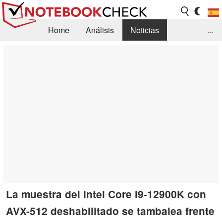
Home
Análisis
Noticias
...
FAQ/Técnica
Biblioteca
Orientación para la Compra
Busca
Contacto
La muestra del Intel Core i9-12900K con
AVX-512 deshabilitado se tambalea frente