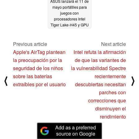
ASUS lanzará el 11 de
mayo portátiles para
juegos con
procesadores Intel
Tiger Lake-H45 y GPU
NVIDIA de la serie RTX
30
04/29/2021
Previous article
Next article
Apple's AirTag plantean
Intel refuta la afirmación
la preocupación por la
de que las variantes de
seguridad de los niños
la vulnerabilidad Spectre
sobre las baterías
recientemente
⟨
⟩
extraíbles por el usuario
descubiertas necesitan
parches con
correcciones que
disminuyen el
rendimiento
Add as a preferred
source on Google