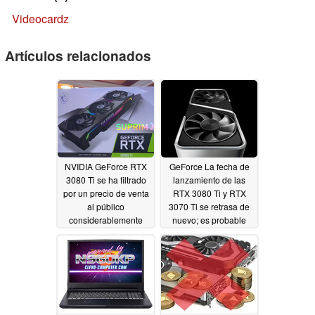
Videocardz
Artículos relacionados
NVIDIA GeForce RTX
GeForce La fecha de
3080 Ti se ha filtrado
lanzamiento de las
por un precio de venta
RTX 3080 Ti y RTX
al público
3070 Ti se retrasa de
considerablemente
nuevo; es probable
superior a los 999
que Nvidia anuncie las
dólares de
tarjetas gráficas el 31
lanzamiento; se han
de mayo
05/04/2021
confirmado 12 GB de
VRAM GDDR6X
05/06/2021