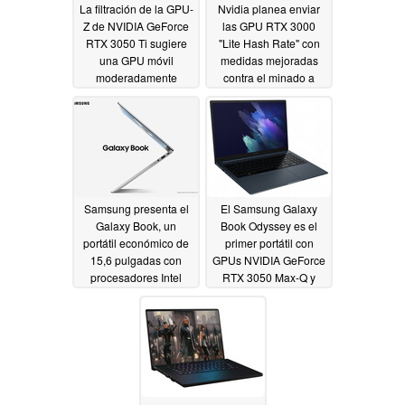
La filtración de la GPU-
Nvidia planea enviar
Z de NVIDIA GeForce
las GPU RTX 3000
RTX 3050 Ti sugiere
"Lite Hash Rate" con
una GPU móvil
medidas mejoradas
moderadamente
contra el minado a
potente con 2.560
mediados de mayo
núcleos de amperios y
04/29/2021
un boost clock de 1,5
GHz
05/04/2021
Samsung presenta el
El Samsung Galaxy
Galaxy Book, un
Book Odyssey es el
portátil económico de
primer portátil con
15,6 pulgadas con
GPUs NVIDIA GeForce
procesadores Intel
RTX 3050 Max-Q y
Tiger Lake y una GPU
RTX 3050 Ti Max-Q
NVIDIA GeForce
04/29/2021
MX450 opcional
04/29/2021