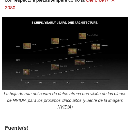
3080
.
La hoja de ruta del centro de datos ofrece una visión de los planes
de NVIDIA para los próximos cinco años (Fuente de la imagen:
NVIDIA)
Fuente(s)