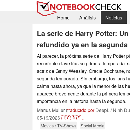
Home
Análisis
Noticias
La serie de Harry Potter: U
refundido ya en la segunda
Al parecer, la próxima serie de Harry Potter 
recurrente clave tras su primera temporada: 
actriz de Ginny Weasley, Gracie Cochrane, no
segunda temporada. Sin embargo, los fans h
calma hasta ahora, ya que la menor de las 
aparece brevemente durante la primera temp
importancia en la historia hasta la segunda.
Marius Müller (
traducido por
DeepL / Ninh Du
05/19/2026
🇺🇸
🇩🇪
...
Movies / TV-Shows
Social Media