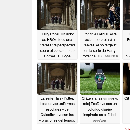
Harry Potter: un actor
Por fin es oficial: este
de HBO ofrece una
actor interpretará a
Po
interesante perspectiva
Peeves, el poltergeist,
sobre el personaje de
en la serie de Harry
Cornelius Fudge
Potter de HBO
ol
06/18/2026
av
07/07/2026
de 
La serie Harry Potter:
Citizen lanza un nuevo
Cit
Los nuevos uniformes
reloj EcoDrive con un
escolares y de
colorido diseño
Quidditch evocan las
inspirado en el fútbol
vibraciones del legado
05/16/2026
de Hogwarts
05/20/2026
Sh