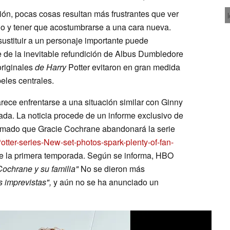
isión, pocas cosas resultan más frustrantes que ver
o y tener que acostumbrarse a una cara nueva.
 sustituir a un personaje importante puede
te de la inevitable refundición de Albus Dumbledore
originales
de Harry
Potter evitaron en gran medida
eles centrales.
ece enfrentarse a una situación similar con Ginny
ada. La noticia procede de un informe exclusivo de
rmado que Gracie Cochrane abandonará la serie
tter-series-New-set-photos-spark-plenty-of-fan-
 la primera temporada. Según se informa, HBO
Cochrane y su familia"
No se dieron más
s imprevistas",
y aún no se ha anunciado un