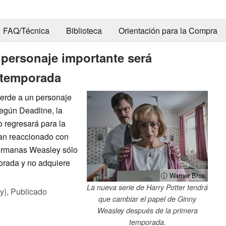
FAQ/Técnica
Biblioteca
Orientación para la Compra
n personaje importante será
 temporada
pierde a un personaje
según Deadline, la
 regresará para la
an reaccionado con
hermanas Weasley sólo
orada y no adquiere
ⓘ Warner Bros.
La nueva serie de Harry Potter tendrá
y),
Publicado
que cambiar el papel de Ginny
Weasley después de la primera
temporada.