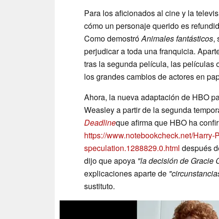
Para los aficionados al cine y la telev
cómo un personaje querido es refundid
Como demostró
Animales fantásticos
,
perjudicar a toda una franquicia. Apar
tras la segunda película, las películas 
los grandes cambios de actores en pap
Ahora, la nueva adaptación de HBO par
Weasley a partir de la segunda tempor
Deadline
que afirma que HBO ha confi
https://www.notebookcheck.net/Harry-Po
speculation.1288829.0.html
después de
dijo que apoya
"la decisión de Gracie 
explicaciones aparte de
"circunstancia
sustituto.