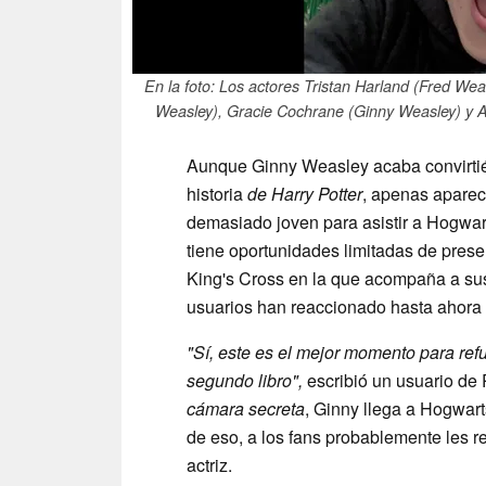
En la foto: Los actores Tristan Harland (Fred We
Weasley), Gracie Cochrane (Ginny Weasley) y Al
Aunque Ginny Weasley acaba convirtié
historia
de Harry Potter
, apenas aparec
demasiado joven para asistir a Hogwar
tiene oportunidades limitadas de pres
King's Cross en la que acompaña a su
usuarios han reaccionado hasta ahora 
"Sí, este es el mejor momento para ref
segundo libro",
escribió un usuario de 
cámara secreta
, Ginny llega a Hogwart
de eso, a los fans probablemente les r
actriz.