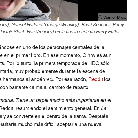
ⓘ Warner Bros.
asley), Gabriel Harland (George Weasley), Ruari Spooner (Percy
astair Stout (Ron Weasley) en la nueva serie de Harry Potter.
ndose en uno de los personajes centrales de la
e en el primer libro. En ese momento, Ginny es aún
ts. Por lo tanto, la primera temporada de HBO sólo
entarla, muy probablemente durante la escena de
s hermanos al andén 9¾. Por esa razón,
Reddit
los
con bastante calma al cambio de reparto.
undirla. Tiene un papel mucho más importante en el
Reddit, resumiendo el sentimiento general. En
La
s y se convierte en el centro de la trama. Después
esultaría mucho más difícil aceptar a una nueva