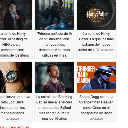
La serie de Harry
"Primera película de IA
La serie de Harry
tter: el casting de
de 95 minutos" con
Potter: Lo que los fans
HBO para un
monopatines,
extraen del nuevo
personaje casi
demonios y muchas
tráiler de HBO
05/26/2026
vidado de los libros
críticas en línea
iva las esperanzas
05/29/2026
una adaptación fiel
06/15/2026
izen lanza un nuevo
La estrella de Breaking
Snoop Dogg se une a
reloj Eco Drive
Bad se une a la tercera
Stranger than Heaven
inspirado en los
temporada de Fallout
como Orfeo en el
mandalorianos
tras ser fan durante
escaparate de Xbox
más de 16 años
05/16/2026
05/08/2026
05/13/2026
ow more articles