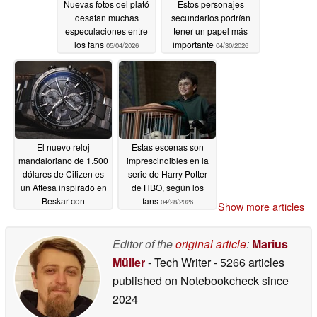
Nuevas fotos del plató
Estos personajes
desatan muchas
secundarios podrían
especulaciones entre
tener un papel más
los fans
importante
05/04/2026
04/30/2026
El nuevo reloj
Estas escenas son
mandaloriano de 1.500
imprescindibles en la
dólares de Citizen es
serie de Harry Potter
un Attesa inspirado en
de HBO, según los
Beskar con
fans
04/28/2026
Show more articles
sincronización por
radio
04/28/2026
Editor of the
original article
:
Marius
Müller
- Tech Writer
- 5266 articles
published on Notebookcheck
since
2024