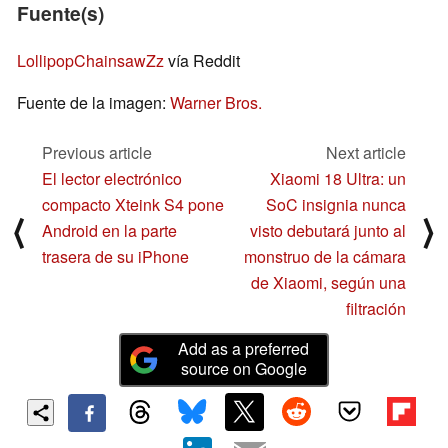
Fuente(s)
LollipopChainsawZz
vía Reddit
Fuente de la imagen:
Warner Bros.
Previous article
Next article
El lector electrónico
Xiaomi 18 Ultra: un
compacto Xteink S4 pone
SoC insignia nunca
⟨
⟩
Android en la parte
visto debutará junto al
trasera de su iPhone
monstruo de la cámara
de Xiaomi, según una
filtración
Add as a preferred
source on Google