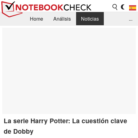
Home
Análisis
Noticias
...
FAQ/Técnica
Biblioteca
Orientación para la Compra
Busca
Contacto
La serie Harry Potter: La cuestión clave
de Dobby