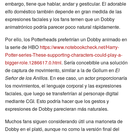
embargo, tiene que hablar, andar y gesticular. El adorable
elfo doméstico también depende en gran medida de las
expresiones faciales y los fans temen que un Dobby
animatrónico podría parecer poco natural rápidamente.
Por ello, los Potterheads preferirían un Dobby animado en
la serie de HBO
https://www.notebookcheck.net/Harry-
Potter-series-These-supporting-characters-could-play-a-
bigger-role.1286617.0.html
. Sería concebible una solución
de captura de movimiento, similar a la de Gollum en
El
Señor de los Anillos
. En ese caso, un actor proporcionaría
los movimientos, el lenguaje corporal y las expresiones
faciales, que luego se transferirían al personaje digital
mediante CGI. Esto podría hacer que los gestos y
expresiones de Dobby parecieran más naturales.
Muchos fans siguen considerando útil una marioneta de
Dobby en el plató, aunque no como la versión final del