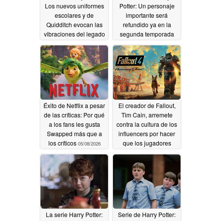
Los nuevos uniformes
Potter: Un personaje
escolares y de
importante será
Quidditch evocan las
refundido ya en la
vibraciones del legado
segunda temporada
de Hogwarts
05/20/2026
05/19/2026
Éxito de Netflix a pesar
El creador de Fallout,
de las críticas: Por qué
Tim Cain, arremete
a los fans les gusta
contra la cultura de los
Swapped más que a
influencers por hacer
los críticos
que los jugadores
05/08/2026
"abdiquen de su propio
juicio"
05/05/2026
La serie Harry Potter:
Serie de Harry Potter: