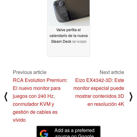
Valve perfila el
calendario de la nueva
Steam Deck
03/14/2023
Previous article
Next article
RCA Evolution Premium:
Eizo EX4342-3D: Este
El nuevo monitor para
monitor especial puede
⟨
⟩
juegos con 240 Hz,
mostrar contenidos 3D
conmutador KVM y
en resolución 4K
gestión de cables es
vívido
Add as a preferred
source on Google