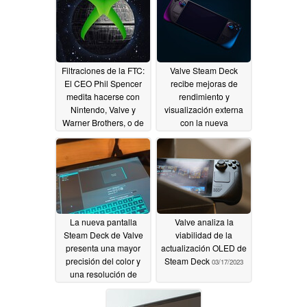
Filtraciones de la FTC:
Valve Steam Deck
El CEO Phil Spencer
recibe mejoras de
medita hacerse con
rendimiento y
Nintendo, Valve y
visualización externa
Warner Brothers, o de
con la nueva
lo contrario se acabó el
actualización Steam
juego para Xbox
Deck OS 3.5
09/20/2023
09/23/2023
La nueva pantalla
Valve analiza la
Steam Deck de Valve
viabilidad de la
presenta una mayor
actualización OLED de
precisión del color y
Steam Deck
03/17/2023
una resolución de
1200p
05/19/2023