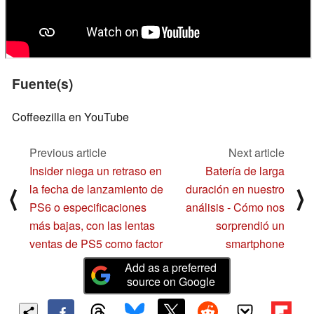
Fuente(s)
Coffeezilla en YouTube
Previous article
Next article
Insider niega un retraso en
Batería de larga
la fecha de lanzamiento de
duración en nuestro
⟨
⟩
PS6 o especificaciones
análisis - Cómo nos
más bajas, con las lentas
sorprendió un
ventas de PS5 como factor
smartphone
Add as a preferred
source on Google