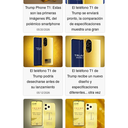
Trump Phone T1: Estas
El teléfono T1 de
son las primeras
Trump se enviará
imágenes IRL del
pronto, la comparación
polémico smartphone
de especificaciones
muestra una gran
05/20/2026
debilidad
05/14/2026
El teléfono T1 de
El teléfono T1 de
Trump podría
Trump recibe un nuevo
desecharse antes de
diseño y
su lanzamiento
especificaciones
diferentes... otra vez
05/12/2026
04/14/2026