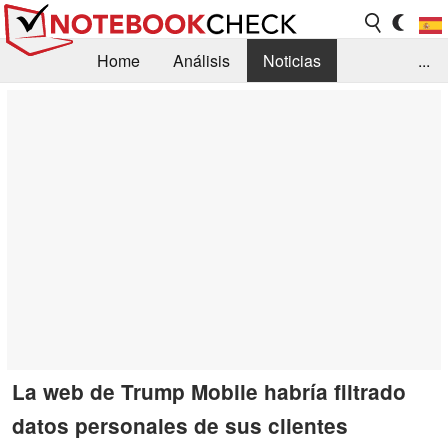
Home
Análisis
Noticias
...
FAQ/Técnica
Biblioteca
Orientación para la Compra
Busca
Contacto
La web de Trump Mobile habría filtrado
datos personales de sus clientes