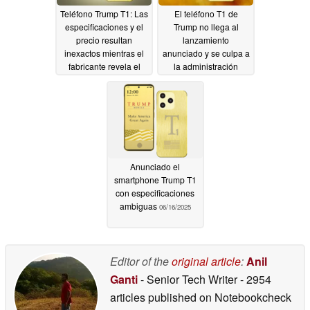
Teléfono Trump T1: Las
El teléfono T1 de
especificaciones y el
Trump no llega al
precio resultan
lanzamiento
inexactos mientras el
anunciado y se culpa a
fabricante revela el
la administración
diseño final
Trump del retraso
02/09/2026
01/04/2026
Anunciado el
smartphone Trump T1
con especificaciones
ambiguas
06/16/2025
Editor of the
original article
:
Anil
Ganti
- Senior Tech Writer
- 2954
articles published on Notebookcheck