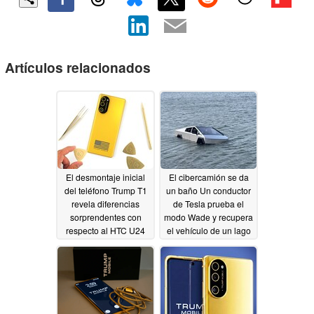
Artículos relacionados
El desmontaje inicial
El cibercamión se da
del teléfono Trump T1
un baño Un conductor
revela diferencias
de Tesla prueba el
sorprendentes con
modo Wade y recupera
respecto al HTC U24
el vehículo de un lago
Pro
06/11/2026
05/22/2026