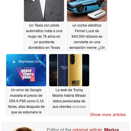
reventa y la falta de
asistencia a largo
plazo
07/12/2026
Un Tesla con piloto
un coche eléctrico
automático mata a una
Ferrari Luce de
mujer de 76 años en
640.000 dólares se
un accidente
convierte en una
doméstico en Texas
sensación meme: ¿Un
coche inédito Apple o
06/22/2026
un ratón mágico?
05/27/2026
Un error de Google
La web de Trump
muestra el precio de
Mobile habría filtrado
GTA 6 PS5 como 0,16
datos personales de
libras, días después de
sus clientes
05/20/2026
que se esfumara la
Show more articles
filtración de la reserva
anticipada
05/21/2026
Editor of the
original article
:
Marius