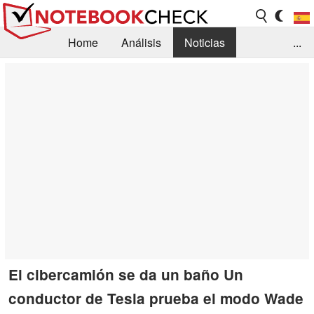
Home
Análisis
Noticias
...
FAQ/Técnica
Biblioteca
Orientación para la Compra
Busca
Contacto
El cibercamión se da un baño Un
conductor de Tesla prueba el modo Wade