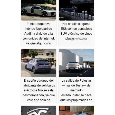
más de 100 robotaxis
rápida».
07/14/2026
listos para entrar en
servicio
07/14/2026
El hiperdeportivo
Nio amplía su gama
híbrido Nuvolari de
ES8 con un espacioso
Audi ha dividido a la
SUV eléctrico de cinco
comunidad de Internet,
plazas
07/12/2026
ya que algunos lo
califican de
«Cybertruck
aplanado».
07/13/2026
El sueño europeo del
La salida de Polestar
fabricante de vehículos
—rival de Tesla— del
eléctricos Nio se está
mercado
desmoronando, ya que
estadounidense hace
este año solo ha
que los propietarios de
matriculado 45 coches
vehículos eléctricos
en toda Europa
teman una caída en
picado del valor de
07/12/2026