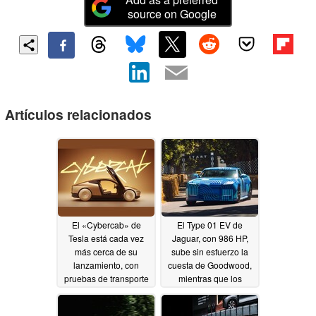
source on Google
Artículos relacionados
El «Cybercab» de
El Type 01 EV de
Tesla está cada vez
Jaguar, con 986 HP,
más cerca de su
sube sin esfuerzo la
lanzamiento, con
cuesta de Goodwood,
pruebas de transporte
mientras que los
para empleados en la
aficionados al motor lo
Gigafábrica de Texas y
califican de «nevera