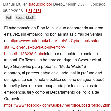
Marius Müller (
traducido por
DeepL / Ninh Duy),
Publicado
05/22/2026
🇺🇸
🇩🇪
...
Fail
Social Media
El cibercamión de Elon Musk sigue acaparando titulares -
esta vez, sin embargo, no por las malas cifras de ventas
de
https://www.notebookcheck.net/As-Cybertruck-sales-
stall-Elon-Musk-buys-up-inventory-
himself.1138238.0.html
sino por un incidente bastante
inusual. En Texas, un hombre condujo un Cybertruck al
lago Grapevine para probar su "Modo Wade" Sin
embargo, al parecer había calculado mal la profundidad
del agua. La camioneta eléctrica se llenó de agua, quedó
inmóvil y tuvo que ser recuperada por los servicios de
emergencia, tal y como el Departamento de Policía de
Grapevine
https://www.facebook.com/GrapevinePolice/posts/pfbi