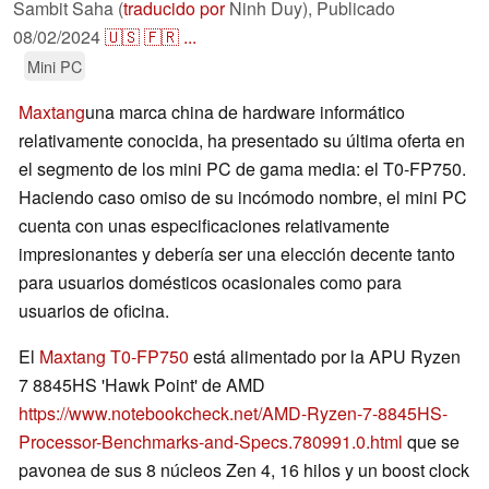
Sambit Saha (
traducido por
Ninh Duy),
Publicado
08/02/2024
🇺🇸
🇫🇷
...
Mini PC
Maxtang
una marca china de hardware informático
relativamente conocida, ha presentado su última oferta en
el segmento de los mini PC de gama media: el T0-FP750.
Haciendo caso omiso de su incómodo nombre, el mini PC
cuenta con unas especificaciones relativamente
impresionantes y debería ser una elección decente tanto
para usuarios domésticos ocasionales como para
usuarios de oficina.
El
Maxtang T0-FP750
está alimentado por la APU Ryzen
7 8845HS 'Hawk Point' de AMD
https://www.notebookcheck.net/AMD-Ryzen-7-8845HS-
Processor-Benchmarks-and-Specs.780991.0.html
que se
pavonea de sus 8 núcleos Zen 4, 16 hilos y un boost clock