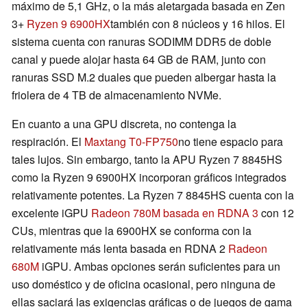
máximo de 5,1 GHz, o la más aletargada basada en Zen
3+
Ryzen 9 6900HX
también con 8 núcleos y 16 hilos. El
sistema cuenta con ranuras SODIMM DDR5 de doble
canal y puede alojar hasta 64 GB de RAM, junto con
ranuras SSD M.2 duales que pueden albergar hasta la
friolera de 4 TB de almacenamiento NVMe.
En cuanto a una GPU discreta, no contenga la
respiración. El
Maxtang T0-FP750
no tiene espacio para
tales lujos. Sin embargo, tanto la APU Ryzen 7 8845HS
como la Ryzen 9 6900HX incorporan gráficos integrados
relativamente potentes. La Ryzen 7 8845HS cuenta con la
excelente iGPU
Radeon 780M basada en RDNA 3
con 12
CUs, mientras que la 6900HX se conforma con la
relativamente más lenta basada en RDNA 2
Radeon
680M
iGPU. Ambas opciones serán suficientes para un
uso doméstico y de oficina ocasional, pero ninguna de
ellas saciará las exigencias gráficas o de juegos de gama