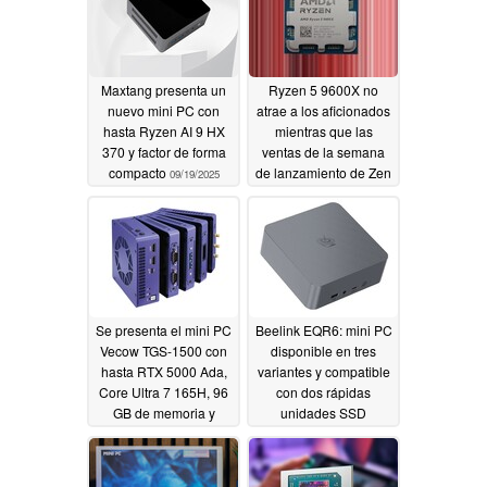
Maxtang presenta un
Ryzen 5 9600X no
nuevo mini PC con
atrae a los aficionados
hasta Ryzen AI 9 HX
mientras que las
370 y factor de forma
ventas de la semana
compacto
de lanzamiento de Zen
09/19/2025
5 parecen muy
decepcionantes en
Alemania
08/13/2024
Se presenta el mini PC
Beelink EQR6: mini PC
Vecow TGS-1500 con
disponible en tres
hasta RTX 5000 Ada,
variantes y compatible
Core Ultra 7 165H, 96
con dos rápidas
GB de memoria y
unidades SSD
expansión apilable
08/09/2024
08/11/2024