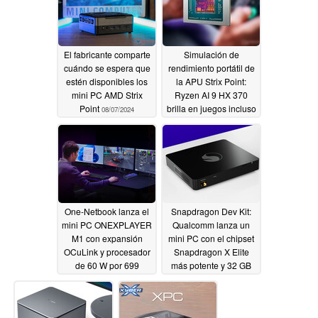
El fabricante comparte
Simulación de
cuándo se espera que
rendimiento portátil de
estén disponibles los
la APU Strix Point:
mini PC AMD Strix
Ryzen AI 9 HX 370
Point
brilla en juegos incluso
08/07/2024
cuando se prueba a
sólo 17 W
08/02/2024
One-Netbook lanza el
Snapdragon Dev Kit:
mini PC ONEXPLAYER
Qualcomm lanza un
M1 con expansión
mini PC con el chipset
OCuLink y procesador
Snapdragon X Elite
de 60 W por 699
más potente y 32 GB
dólares
de RAM por 899,99
08/01/2024
dólares
07/30/2024