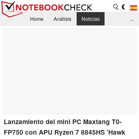
Home
Análisis
Noticias
...
FAQ/Técnica
Biblioteca
Orientación para la Compra
Busca
Contacto
Lanzamiento del mini PC Maxtang T0-
FP750 con APU Ryzen 7 8845HS 'Hawk