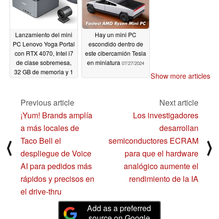
Lanzamiento del mini
Hay un mini PC
PC Lenovo Yoga Portal
escondido dentro de
con RTX 4070, Intel i7
este cibercamión Tesla
de clase sobremesa,
en miniatura
07/27/2024
32 GB de memoria y 1
Show more articles
TB de almacenamiento
07/28/2024
Previous article
Next article
¡Yum! Brands amplía
Los investigadores
a más locales de
desarrollan
Taco Bell el
semiconductores ECRAM
⟨
⟩
despliegue de Voice
para que el hardware
AI para pedidos más
analógico aumente el
rápidos y precisos en
rendimiento de la IA
el drive-thru
Add as a preferred
source on Google