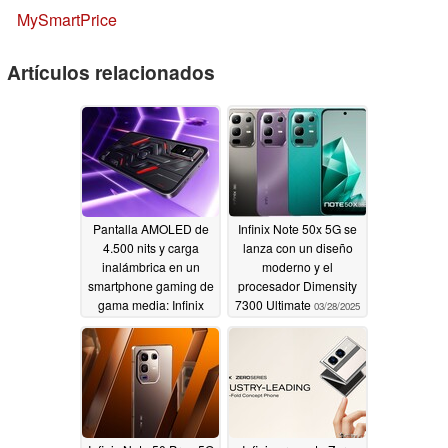
MySmartPrice
Artículos relacionados
Pantalla AMOLED de
Infinix Note 50x 5G se
4.500 nits y carga
lanza con un diseño
inalámbrica en un
moderno y el
smartphone gaming de
procesador Dimensity
gama media: Infinix
7300 Ultimate
03/28/2025
desvela el GT 30 Pro
05/22/2025