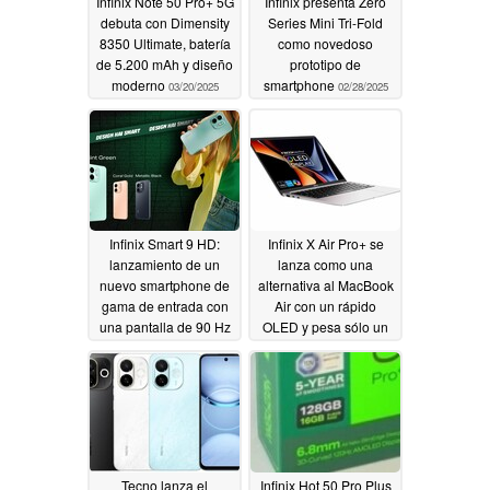
Infinix Note 50 Pro+ 5G
Infinix presenta Zero
debuta con Dimensity
Series Mini Tri-Fold
8350 Ultimate, batería
como novedoso
de 5.200 mAh y diseño
prototipo de
moderno
smartphone
03/20/2025
02/28/2025
Infinix Smart 9 HD:
Infinix X Air Pro+ se
lanzamiento de un
lanza como una
nuevo smartphone de
alternativa al MacBook
gama de entrada con
Air con un rápido
una pantalla de 90 Hz
OLED y pesa sólo un
y una batería de 5.000
kilo
10/18/2024
mAh
01/29/2025
Tecno lanza el
Infinix Hot 50 Pro Plus