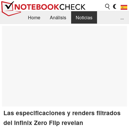
Home
Análisis
Noticias
...
FAQ/Técnica
Biblioteca
Orientación para la Compra
Busca
Contacto
Las especificaciones y renders filtrados
del Infinix Zero Flip revelan