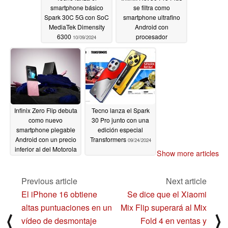
smartphone básico
se filtra como
Spark 30C 5G con SoC
smartphone ultrafino
MediaTek Dimensity
Android con
6300
procesador
10/09/2024
actualizado
10/08/2024
Infinix Zero Flip debuta
Tecno lanza el Spark
como nuevo
30 Pro junto con una
smartphone plegable
edición especial
Android con un precio
Transformers
09/24/2024
inferior al del Motorola
Show more articles
Razr 2024
09/29/2024
Previous article
Next article
El iPhone 16 obtiene
Se dice que el Xiaomi
altas puntuaciones en un
Mix Flip superará al Mix
⟨
⟩
vídeo de desmontaje
Fold 4 en ventas y