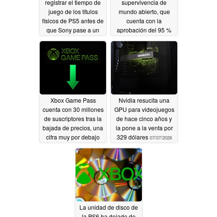
registrar el tiempo de
supervivencia de
juego de los títulos
mundo abierto, que
físicos de PS5 antes de
cuenta con la
que Sony pase a un
aprobación del 95 %
modelo totalmente
de los jugadores, tiene
digital
un descuento del 78 %
07/07/2026
en Steam
07/07/2026
Xbox Game Pass
Nvidia resucita una
cuenta con 30 millones
GPU para videojuegos
de suscriptores tras la
de hace cinco años y
bajada de precios, una
la pone a la venta por
cifra muy por debajo
329 dólares
07/07/2026
del objetivo de 77
millones
07/07/2026
La unidad de disco de
la PS6 ha dejado de