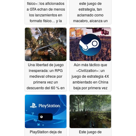
físico»: los aficionados
este juego de
a GTA echan de menos
estrategia, tan
los lanzamientos en
aclamado como
formato físico… y la
macabro, alcanza un
antigua Rockstar
nuevo precio mínimo
en Steam
07/08/2026
07/08/2026
Una libertad de juego
Aún más táctico que
inesperada: un RPG
«Civilization»: un
medieval ofrece por
juego de estrategia 4X
primera vez un
ambientado en China
descuento del 60 % en
baja por primera vez
Steam
de los 5 dólares en
07/08/2026
Steam
07/08/2026
PlayStation deja de
Este juego de