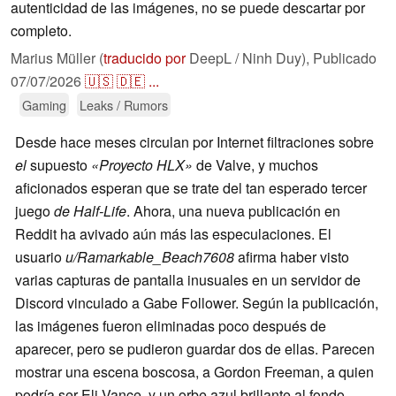
autenticidad de las imágenes, no se puede descartar por
completo.
Marius Müller (
traducido por
DeepL / Ninh Duy),
Publicado
07/07/2026
🇺🇸
🇩🇪
...
Gaming
Leaks / Rumors
Desde hace meses circulan por Internet filtraciones sobre
el
supuesto
«Proyecto HLX»
de Valve, y muchos
aficionados esperan que se trate del tan esperado tercer
juego
de Half-Life
. Ahora, una nueva publicación en
Reddit ha avivado aún más las especulaciones. El
usuario
u/Ramarkable_Beach7608
afirma haber visto
varias capturas de pantalla inusuales en un servidor de
Discord vinculado a Gabe Follower. Según la publicación,
las imágenes fueron eliminadas poco después de
aparecer, pero se pudieron guardar dos de ellas. Parecen
mostrar una escena boscosa, a Gordon Freeman, a quien
podría ser Eli Vance, y un orbe azul brillante al fondo.