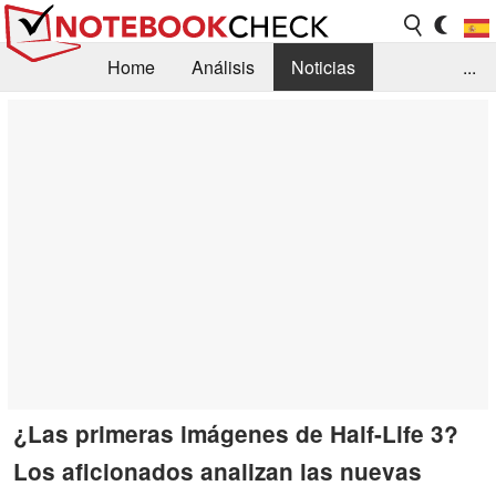
Home
Análisis
Noticias
...
FAQ/Técnica
Biblioteca
Orientación para la Compra
Busca
Contacto
¿Las primeras imágenes de Half-Life 3?
Los aficionados analizan las nuevas