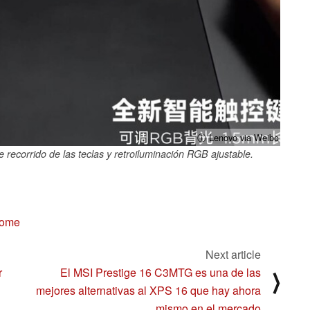
ⓘ Lenovo via Weibo
 recorrido de las teclas y retroiluminación RGB ajustable.
Home
Next article
r
El MSI Prestige 16 C3MTG es una de las
⟩
mejores alternativas al XPS 16 que hay ahora
mismo en el mercado