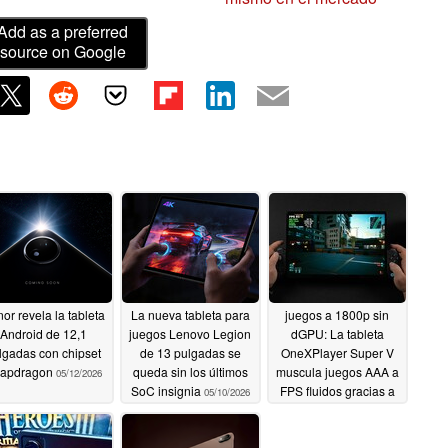
Add as a preferred
source on Google
or revela la tableta
La nueva tableta para
juegos a 1800p sin
Android de 12,1
juegos Lenovo Legion
dGPU: La tableta
lgadas con chipset
de 13 pulgadas se
OneXPlayer Super V
apdragon
queda sin los últimos
muscula juegos AAA a
05/12/2026
SoC insignia
FPS fluidos gracias a
05/10/2026
Intel Panther Lake
05/07/2026