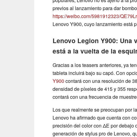
populares, Lenovo no es ajeno a la pr
previos al lanzamiento para dar bombo 
https://weibo.com/5981912323/QE79L
Lenovo Y900, cuyo lanzamiento está pr
Lenovo Legion Y900: Una ve
está a la vuelta de la esqui
Gracias a los teasers anteriores, ya t
tableta incluirá bajo su capó. Con opci
Y900
contará con una resolución de 38
densidad de píxeles de 415 y 355 respe
contará con una frecuencia de muestre
Los que realmente se preocupan por la
Lenovo ha afirmado que cuenta con co
precisión del color con ΔE por debajo
generación de stylus pro de Lenovo, que