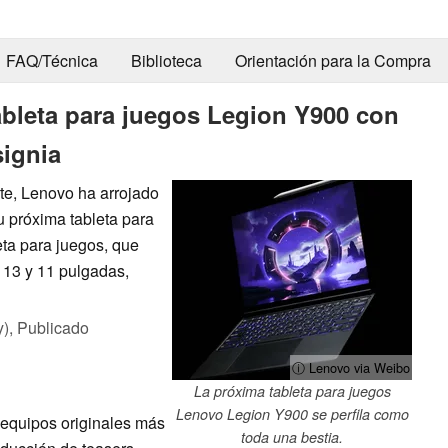
FAQ/Técnica
Biblioteca
Orientación para la Compra
ableta para juegos Legion Y900 con
signia
te, Lenovo ha arrojado
su próxima tableta para
eta para juegos, que
e 13 y 11 pulgadas,
y),
Publicado
ⓘ Lenovo via Weibo
La próxima tableta para juegos
Lenovo Legion Y900 se perfila como
 equipos originales más
toda una bestia.