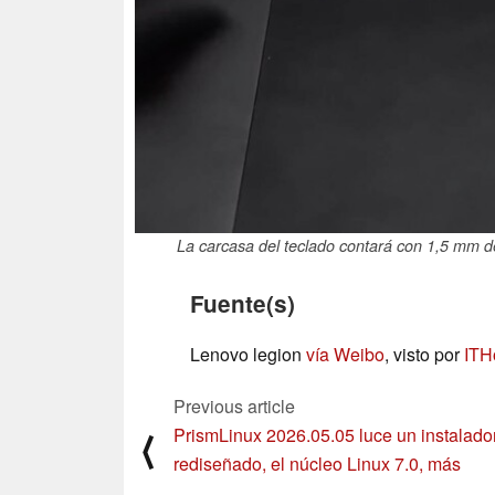
La carcasa del teclado contará con 1,5 mm de
Fuente(s)
Lenovo legion
vía Weibo
, visto por
IT
Previous article
PrismLinux 2026.05.05 luce un instalado
⟨
rediseñado, el núcleo Linux 7.0, más