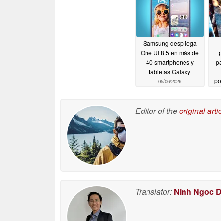
Samsung despliega
One UI 8.5 en más de
40 smartphones y
pa
tabletas Galaxy
po
05/06/2026
c
pe
Editor of the
original arti
Translator:
Ninh Ngoc 