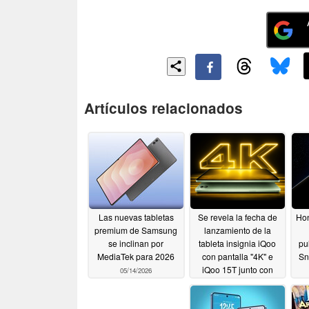
Artículos relacionados
Las nuevas tabletas
Se revela la fecha de
Hon
premium de Samsung
lanzamiento de la
se inclinan por
tableta insignia iQoo
pu
MediaTek para 2026
con pantalla "4K" e
Sn
iQoo 15T junto con
05/14/2026
detalles clave
05/14/2026