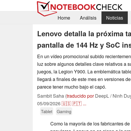
Home
Análisis
Noticias
Lenovo detalla la próxima t
pantalla de 144 Hz y SoC in
En un vídeo promocional subido recientemen
luz sobre algunos detalles clave relativos a 
juegos, la Legion Y900. La emblemática tabl
llegará a finales de este mes en versiones d
parece tener mucho bajo el capó.
Sambit Saha (
traducido por
DeepL / Ninh Du
05/09/2026
🇺🇸
🇵🇹
...
Tablet
Gaming
Como la mayoría de los fabricantes de