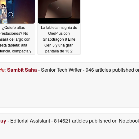
¿Quiere altas
La tableta insignia de
prestaciones? No
OnePlus con
sará de largo con
Snapdragon 8 Elite
esta tableta: alta
Gen 5 y una gran
tencia, compacta y
pantalla de 13,2
on mucha RAM a
pulgadas ya está
sar de la crisis de
disponible en la India
memoria
cle
:
Sambit Saha
- Senior Tech Writer
- 946 articles published
05/06/2026
05/06/2026
Duy
- Editorial Assistant
- 814621 articles published on Notebo