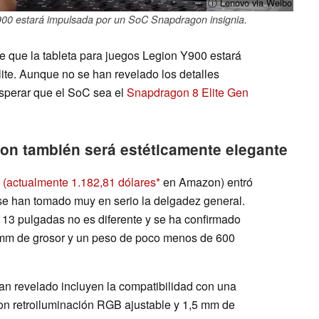
ⓘ Lenovo via Weibo
900 estará impulsada por un SoC Snapdragon insignia.
 que la tableta para juegos Legion Y900 estará
te. Aunque no se han revelado los detalles
sperar que el SoC sea el
Snapdragon 8 Elite Gen
ion también será estéticamente elegante
e
(actualmente 1.182,81 dólares
en Amazon) entró
 se han tomado muy en serio la delgadez general.
 13 pulgadas no es diferente y se ha confirmado
 mm de grosor y un peso de poco menos de 600
han revelado incluyen la compatibilidad con una
con retroiluminación RGB ajustable y 1,5 mm de