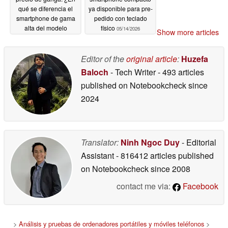
qué se diferencia el
ya disponible para pre-
smartphone de gama
pedido con teclado
alta del modelo
físico
05/14/2026
Show more articles
importado?
05/14/2026
Editor of the
original article
:
Huzefa
Baloch
- Tech Writer
- 493 articles
published on Notebookcheck
since
2024
Translator:
Ninh Ngoc Duy
- Editorial
Assistant
- 816412 articles published
on Notebookcheck
since 2008
contact me via:
Facebook
>
Análisis y pruebas de ordenadores portátiles y móviles teléfonos
>