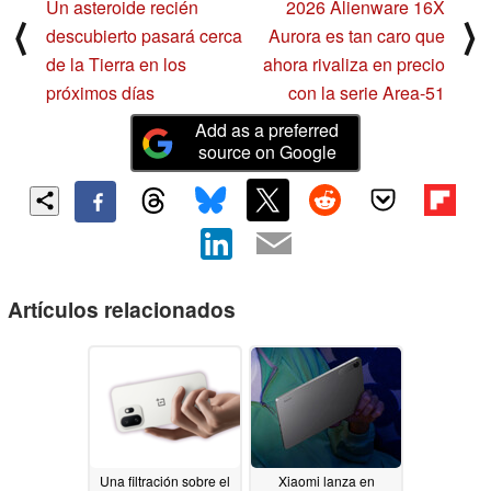
Un asteroide recién
2026 Alienware 16X
⟨
⟩
descubierto pasará cerca
Aurora es tan caro que
de la Tierra en los
ahora rivaliza en precio
próximos días
con la serie Area-51
Add as a preferred
source on Google
Artículos relacionados
Una filtración sobre el
Xiaomi lanza en