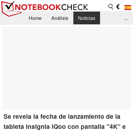
Home
Análisis
Noticias
...
FAQ/Técnica
Biblioteca
Orientación para la Compra
Busca
Contacto
Se revela la fecha de lanzamiento de la
tableta insignia iQoo con pantalla "4K" e