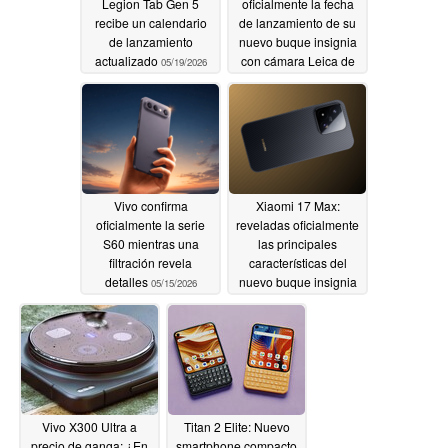
Legion Tab Gen 5
oficialmente la fecha
recibe un calendario
de lanzamiento de su
de lanzamiento
nuevo buque insignia
actualizado
con cámara Leica de
05/19/2026
200MP
05/18/2026
Vivo confirma
Xiaomi 17 Max:
oficialmente la serie
reveladas oficialmente
S60 mientras una
las principales
filtración revela
características del
detalles
nuevo buque insignia
05/15/2026
05/14/2026
Vivo X300 Ultra a
Titan 2 Elite: Nuevo
precio de ganga: ¿En
smartphone compacto