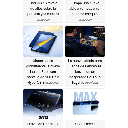
OnePlus 16 revela
Europa una nueva
detalles sobre la
tableta compacta con
pantalla y la cámara
un precio asequible
05/28/2026
05/20/2026
Xiaomi lanza
La nueva tableta para
globalmente la nueva
juegos de Lenovo se
tableta Poco con
lanza con un
pantalla de 120 Hz e
inesperado SoC sub-
HyperOS 3
flagship
05/20/2026
05/20/2026
El rival de RedMagic
Xiaomi revela