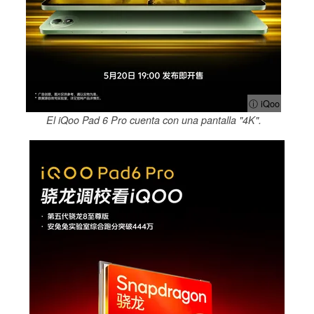
ⓘ iQoo
El iQoo Pad 6 Pro cuenta con una pantalla "4K".