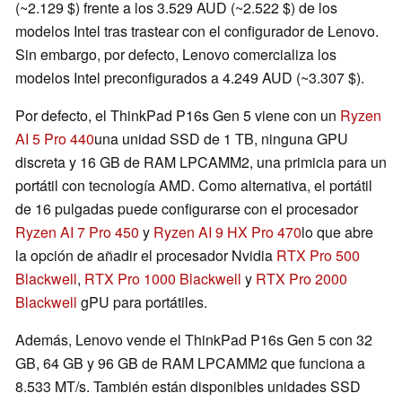
(~2.129 $) frente a los 3.529 AUD (~2.522 $) de los
modelos Intel tras trastear con el configurador de Lenovo.
Sin embargo, por defecto, Lenovo comercializa los
modelos Intel preconfigurados a 4.249 AUD (~3.307 $).
Por defecto, el ThinkPad P16s Gen 5 viene con un
Ryzen
AI 5 Pro 440
una unidad SSD de 1 TB, ninguna GPU
discreta y 16 GB de RAM LPCAMM2, una primicia para un
portátil con tecnología AMD. Como alternativa, el portátil
de 16 pulgadas puede configurarse con el procesador
Ryzen AI 7 Pro 450
y
Ryzen AI 9 HX Pro 470
lo que abre
la opción de añadir el procesador Nvidia
RTX Pro 500
Blackwell
,
RTX Pro 1000 Blackwell
y
RTX Pro 2000
Blackwell
gPU para portátiles.
Además, Lenovo vende el ThinkPad P16s Gen 5 con 32
GB, 64 GB y 96 GB de RAM LPCAMM2 que funciona a
8.533 MT/s. También están disponibles unidades SSD