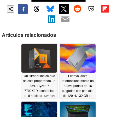
Artículos relacionados
Un filtrador indica que
Lenovo lanza
se está preparando un
internacionalmente un
AMD Ryzen 7
nuevo portátil de 16
7700X3D económico
pulgadas con pantalla
de 8 núcleos
de 120 Hz, 32 GB de
05/22/2026
RAM e Intel Panther
Lake
05/19/2026