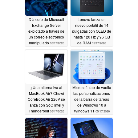
Día cero de Microsoft
Lenovo lanza un
Exchange Server
nuevo portátil de 14
explotado a través de
pulgadas con OLED de
un correo electrónico
hasta 120 Hz y 96 GB
manipulado
de RAM
05/17/2026
05/17/2026
¿Una alternativa al
Microsoft trae de vuelta
MacBook Air? Chuwi
las personalizaciones
CoreBook Air 226V se
de la barra de tareas
lanza con SoC Intel y
de Windows 10 a
Thunderbolt
Windows 11
05/17/2026
05/17/2026