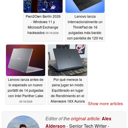
Pwn2Own Berlín 2026
Lenovo lanza
- Windows 11 y
internacionalmente un
Microsoft Exchange
ThinkPad de 16
hackeados
pulgadas más barato
05/16/2026
con pantalla de 120 Hz
05/16/2026
Lenovo lanza antes de
Por qué merece la
lo esperado un nuevo
pena jugar en modo
portátil de 14 pulgadas
Equilibrado en lugar
con Intel Panther Lake
de Rendimiento en el
Alienware 16X Aurora
05/16/2026
Show more articles
05/15/2026
Editor of the
original article
:
Alex
Alderson
- Senior Tech Writer
-