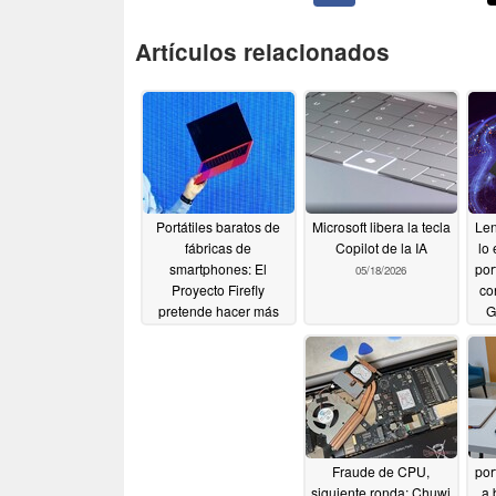
Artículos relacionados
Portátiles baratos de
Microsoft libera la tecla
Len
fábricas de
Copilot de la IA
lo
smartphones: El
por
05/18/2026
Proyecto Firefly
co
pretende hacer más
G
asequibles los Wildcat
Lake
05/19/2026
Fraude de CPU,
por
siguiente ronda: Chuwi
a 