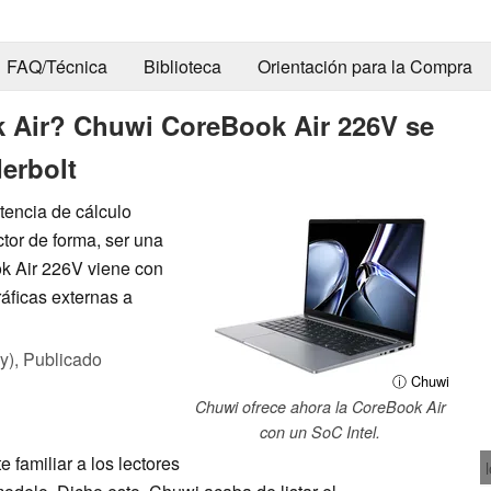
FAQ/Técnica
Biblioteca
Orientación para la Compra
k Air? Chuwi CoreBook Air 226V se
erbolt
tencia de cálculo
tor de forma, ser una
ok Air 226V viene con
ráficas externas a
y),
Publicado
ⓘ Chuwi
Chuwi ofrece ahora la CoreBook Air
con un SoC Intel.
 familiar a los lectores