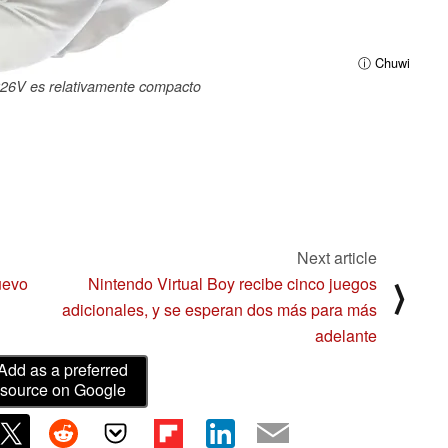
ⓘ Chuwi
226V es relativamente compacto
Next article
uevo
Nintendo Virtual Boy recibe cinco juegos
⟩
adicionales, y se esperan dos más para más
adelante
Add as a preferred
source on Google