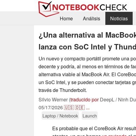
Home
Análisis
Noticias
¿Una alternativa al MacBoo
lanza con SoC Intel y Thund
Un nuevo y compacto portátil promete una po
decente y podría, al menos en términos de fac
alternativa viable al MacBook Air. El CoreBo
un SoC Intel, y se pueden conectar tarjetas g
través de Thunderbolt.
Silvio Werner (
traducido por
DeepL / Ninh Du
05/17/2026
🇺🇸
🇩🇪
...
Laptop / Notebook
Launch
Es probable que el CoreBook Air resulte