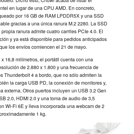
odelo. Dicho esto, Chuwi acaba de listar el
 Intel en lugar de una CPU AMD. En concreto,
 flanqueado por 16 GB de RAM LPDDR5X y una SSD
able gracias a una única ranura M.2 2280. La SSD
propia ranura admite cuatro carriles PCIe 4.0. El
ción y ya está disponible para pedidos anticipados
 que los envíos comiencen el 21 de mayo.
 16,8 milímetros, el portátil cuenta con una
esolución de 2.880 x 1.800 y una frecuencia de
s Thunderbolt 4 a bordo, que no sólo admiten la
mbién la carga USB PD, la conexión de monitores y,
fica externa. Otros puertos incluyen un USB 3.2 Gen
USB 2.0, HDMI 2.0 y una toma de audio de 3,5
 con Wi-Fi 6E y lleva incorporada una webcam de 2
aproximadamente 1 kg.