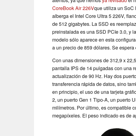
atentos, ya que hemos
ya revisado
el m
CoreBook Air 226V
que utiliza un SoC
alberga el Intel Core Ultra 5 226V,
de 512 gigabytes. La SSD es reemplaz
preinstalada es una SSD PCIe 3.0, y la 
modelo sólo aparece en esta configura
a un precio de 859 dólares. Se espera
Con unas dimensiones de 312,9 x 22,5 x
pantalla IPS de 14 pulgadas con una r
actualización de 90 Hz. Hay dos puerto
transferencia rápida de datos, sino ta
en principio, el uso de una tarjeta grá
2, un puerto Gen 1 Tipo-A, un puerto 
milímetros. Por último, es compatible
megapíxeles. El peso indicado es de 