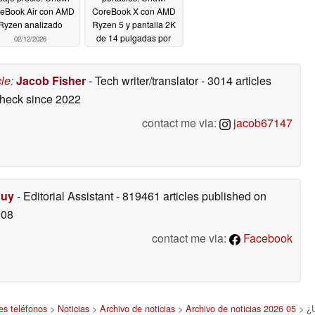
eBook Air con AMD
CoreBook X con AMD
Ryzen analizado
Ryzen 5 y pantalla 2K
de 14 pulgadas por
02/12/2026
menos de 400 dólares
09/22/2025
cle
:
Jacob Fisher
- Tech writer/translator
- 3014 articles
check
since 2022
contact me via:
jacob67147
Duy
- Editorial Assistant
- 819461 articles published on
008
contact me via:
Facebook
es teléfonos
>
Noticias
>
Archivo de noticias
>
Archivo de noticias 2026 05
> ¿U