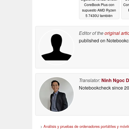
CoreBook Plus con
Cor
supuesto AMD Ryzen
5 7430U también
afectado
03/12/2026
Editor of the
original arti
published on Notebook
Translator:
Ninh Ngoc 
Notebookcheck
since 2
>
Análisis y pruebas de ordenadores portátiles y móvil