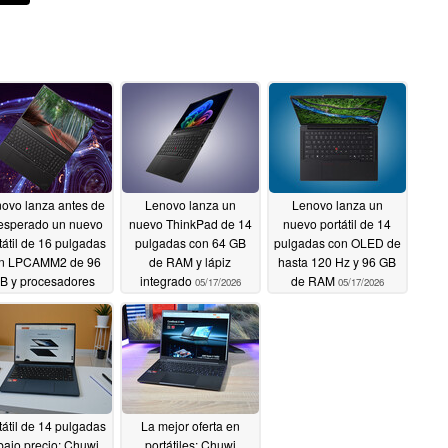
ovo lanza antes de
Lenovo lanza un
Lenovo lanza un
 esperado un nuevo
nuevo ThinkPad de 14
nuevo portátil de 14
tátil de 16 pulgadas
pulgadas con 64 GB
pulgadas con OLED de
n LPCAMM2 de 96
de RAM y lápiz
hasta 120 Hz y 96 GB
B y procesadores
integrado
de RAM
05/17/2026
05/17/2026
AMD
05/18/2026
tátil de 14 pulgadas
La mejor oferta en
bajo precio: Chuwi
portátiles: Chuwi