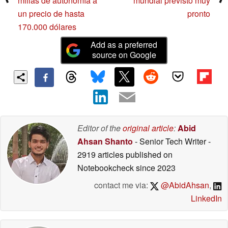
millas de autonomía a
mundial previsto muy
un precio de hasta
pronto
170.000 dólares
Add as a preferred
source on Google
Editor of the
original article
:
Abid
Ahsan Shanto
- Senior Tech Writer
-
2919 articles published on
Notebookcheck
since 2023
contact me via:
@AbidAhsan
,
LinkedIn