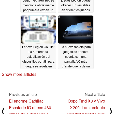
Legion Go Gen Two se
juegos Legion puede
menciona oficialmente
ofrecer FPS estables
por primera vez en un
en diferentes juegos
folleto de la empresa
09/27/2024
09/27/2024
Lenovo Legion Go Lite:
La nueva tableta para
La rumoreada
juegos de Lenovo
actualización del
cuenta con una
dispositivo portátil para
pantalla VC más
juegos se revela en
grande que la de un
una nueva filtración
smartphone
09/23/2024
Show more articles
09/26/2024
Previous article
Next article
El enorme Cadillac
Oppo Find X8 y Vivo
Escalade IQ ofrece 460
X200: Lanzamiento
⟨
⟩