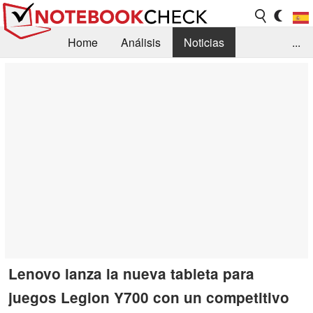
Home
Análisis
Noticias
...
FAQ/Técnica
Biblioteca
Orientación para la Compra
Busca
Contacto
Lenovo lanza la nueva tableta para
juegos Legion Y700 con un competitivo