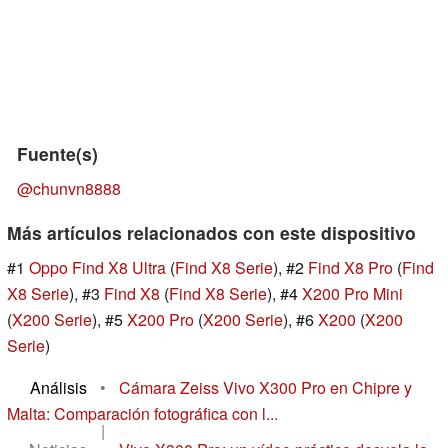
Fuente(s)
@chunvn8888
Más artículos relacionados con este dispositivo
#1
Oppo Find X8 Ultra
(
Find X8 Serie
), #2
Find X8 Pro
(
Find
X8 Serie
), #3
Find X8
(
Find X8 Serie
), #4
X200 Pro Mini
(
X200 Serie
), #5
X200 Pro
(
X200 Serie
), #6
X200
(
X200
Serie
)
Análisis
•
Cámara Zeiss Vivo X300 Pro en Chipre y
Malta: Comparación fotográfica con l...
|