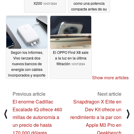
X200
como una potencia
10/07/2024
compacta antes de su
lanzamiento
10/07/2024
Según los informes,
El OPPO Find X8 sale
Vivo lanzará dos
a la luz en la última
nuevos bancos de
filtración
10/07/2024
energía con cables
incorporados y soporte
Show more articles
de carga rápida de
hasta 45W
10/07/2024
Previous article
Next article
El enorme Cadillac
Snapdragon X Elite en
Escalade IQ ofrece 460
Dev Kit ofrece un
⟨
⟩
millas de autonomía a
rendimiento a la par con
un precio de hasta
Apple M3 Pro en
170.000 dólares
Geekbench