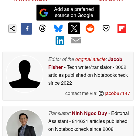
Add as a preferred
source on Google
Editor of the
original article
:
Jacob
Fisher
- Tech writer/translator
- 3002
articles published on Notebookcheck
since 2022
contact me via:
jacob67147
Translator:
Ninh Ngoc Duy
- Editorial
Assistant
- 814621 articles published
on Notebookcheck
since 2008