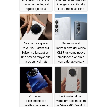
hasta dónde llega el
inteligencia artificial y
agudo ojo de la
que atrae a las islas
cámara con zoom
dinámicas
10/11/2024
Zeiss de 200 MP
10/12/2024
Se apunta a que el
Se anuncia el
Vivo X200 Standard
lanzamiento del OPPO
Edition se lanzará con
K12 Plus como nuevo
una batería mayor que
smartphone Android
la de su rival más
con batería, carga y
cercano
durabilidad de nivel de
10/09/2024
buque insignia
10/09/2024
Vivo revela
La filtración de un
oficialmente los
vídeo práctico muestra
detalles de la serie
al Vivo X200 Pro Mini