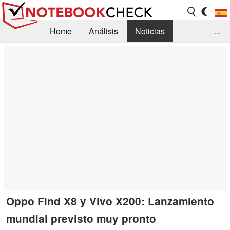
Home
Análisis
Noticias
...
FAQ/Técnica
Biblioteca
Orientación para la Compra
Busca
Contacto
Oppo Find X8 y Vivo X200: Lanzamiento
mundial previsto muy pronto