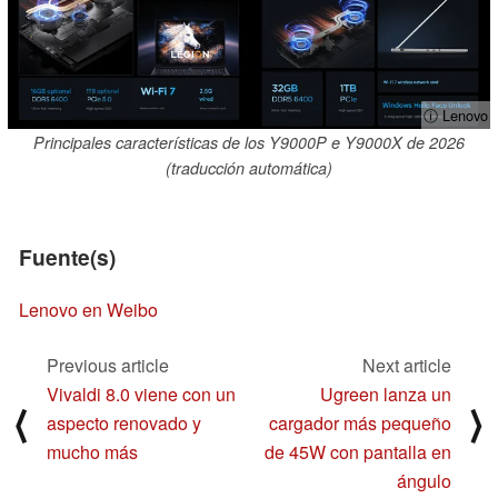
ⓘ Lenovo
Principales características de los Y9000P e Y9000X de 2026
(traducción automática)
Fuente(s)
Lenovo en Weibo
Previous article
Next article
Vivaldi 8.0 viene con un
Ugreen lanza un
⟨
⟩
aspecto renovado y
cargador más pequeño
mucho más
de 45W con pantalla en
ángulo