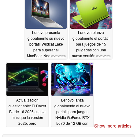
Lenovo presenta
Lenovo relanza
globalmente su nuevo
globalmente el portátil
portátil Wildcat Lake
para juegos de 15
para superar al
pulgadas con una
MacBook Neo
nueva versión
05/23/2026
05/23/2026
Actualización
Lenovo lanza
cuestionable: El Razer
globalmente el nuevo
Blade 16 2026 cuesta
portátil para juegos
más que la versión
Nvidia GeForce RTX
2025, pero
5070 de 12 GB con
Show more articles
supuestamente es más
pantalla OLED de 165
lento en juegos
Hz
05/20/2026