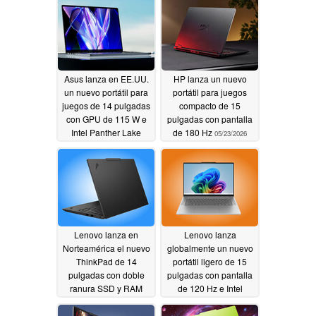
Asus lanza en EE.UU.
HP lanza un nuevo
un nuevo portátil para
portátil para juegos
juegos de 14 pulgadas
compacto de 15
con GPU de 115 W e
pulgadas con pantalla
Intel Panther Lake
de 180 Hz
05/23/2026
05/23/2026
Lenovo lanza en
Lenovo lanza
Norteamérica el nuevo
globalmente un nuevo
ThinkPad de 14
portátil ligero de 15
pulgadas con doble
pulgadas con pantalla
ranura SSD y RAM
de 120 Hz e Intel
ampliable
Wildcat Lake
05/23/2026
05/23/2026