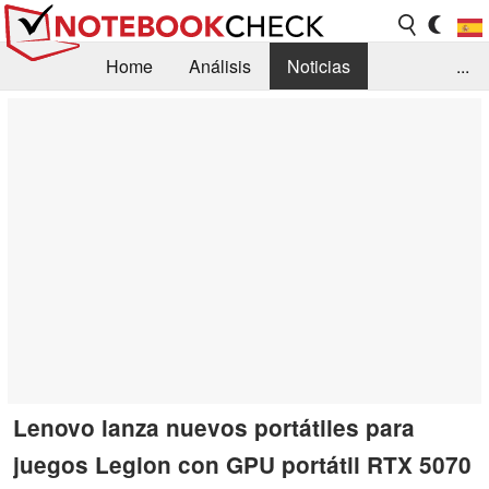
Home
Análisis
Noticias
...
FAQ/Técnica
Biblioteca
Orientación para la Compra
Busca
Contacto
Lenovo lanza nuevos portátiles para
juegos Legion con GPU portátil RTX 5070