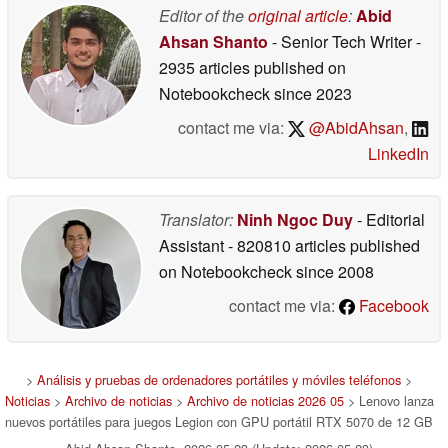
Editor of the
original article
:
Abid
05/21/2026
Ahsan Shanto
- Senior Tech Writer
-
2935 articles published on
Notebookcheck
since 2023
contact me via:
@AbidAhsan
,
LinkedIn
Translator:
Ninh Ngoc Duy
- Editorial
Assistant
- 820810 articles published
on Notebookcheck
since 2008
contact me via:
Facebook
>
Análisis y pruebas de ordenadores portátiles y móviles teléfonos
>
Noticias
>
Archivo de noticias
>
Archivo de noticias 2026 05
> Lenovo lanza
nuevos portátiles para juegos Legion con GPU portátil RTX 5070 de 12 GB