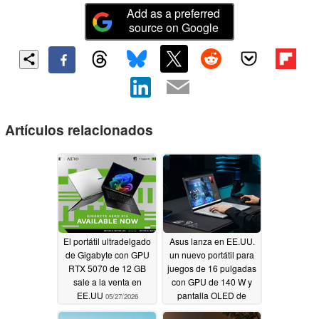
Add as a preferred
source on Google
Artículos relacionados
El portátil ultradelgado
Asus lanza en EE.UU.
de Gigabyte con GPU
un nuevo portátil para
RTX 5070 de 12 GB
juegos de 16 pulgadas
sale a la venta en
con GPU de 140 W y
EE.UU
pantalla OLED de
05/27/2026
1.100 nits
05/23/2026