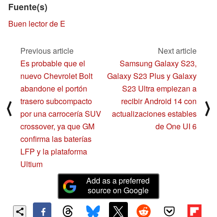
Fuente(s)
Buen lector de E
Previous article
Next article
Es probable que el
Samsung Galaxy S23,
nuevo Chevrolet Bolt
Galaxy S23 Plus y Galaxy
abandone el portón
S23 Ultra empiezan a
trasero subcompacto
recibir Android 14 con
⟨
⟩
por una carrocería SUV
actualizaciones estables
crossover, ya que GM
de One UI 6
confirma las baterías
LFP y la plataforma
Ultium
Add as a preferred
source on Google