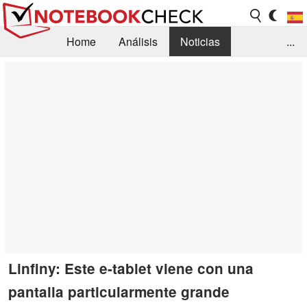
Home
Análisis
Noticias
...
FAQ/Técnica
Biblioteca
Orientación para la Compra
Busca
Contacto
Linfiny: Este e-tablet viene con una
pantalla particularmente grande