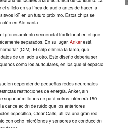
neuronales locales a la electrónica de consumo. La
el silicio en su línea de audio antes de hacer la
sitivos IoT en un futuro próximo. Estos chips se
ucción en Alemania.
el procesamiento secuencial tradicional en el que
ísicamente separados. En su lugar,
Anker
está
emoria" (CIM). El chip elimina la tarea, que
atos de un lado a otro. Este diseño debería ser
equeños como los auriculares, en los que el espacio
a suelen depender de pequeñas redes neuronales
strictas restricciones de energía. Anker, sin
e soportar millones de parámetros: ofrecerá 150
la cancelación de ruido que los anteriores
ión específica, Clear Calls, utiliza una gran red
junto con ocho micrófonos y sensores de conducción