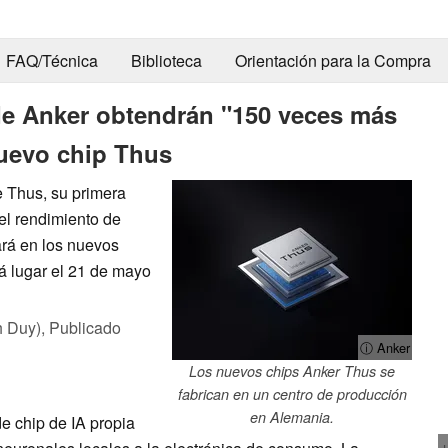
FAQ/Técnica
Biblioteca
Orientación para la Compra
e Anker obtendrán "150 veces más
nuevo chip Thus
e Thus, su primera
el rendimiento de
ará en los nuevos
á lugar el 21 de mayo
h Duy),
Publicado
ⓘ Anker
Los nuevos chips Anker Thus se
fabrican en un centro de producción
en Alemania.
e chip de IA propia