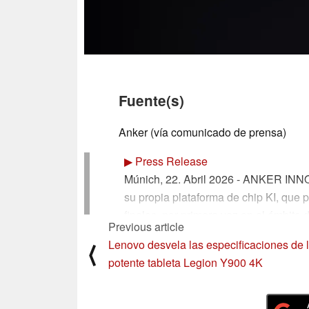
Fuente(s)
Anker (vía comunicado de prensa)
▶
Press Release
Múnich, 22. Abril 2026 - ANKER INNO
su propia plataforma de chip KI, que 
finales, por primera vez en el ámbito
Previous article
Unternehmen eine Erweiterung in mob
Lenovo desvela las especificaciones de 
⟨
el mercado de la telefonía móvil ten
potente tableta Legion Y900 4K
relieve su posición en el mercado: El
de distribución global de ANKER en 