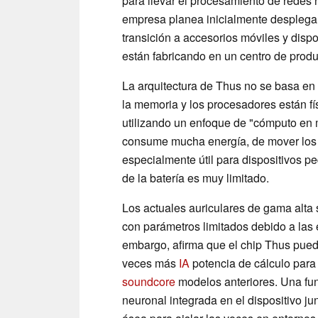
para llevar el procesamiento de redes 
empresa planea inicialmente desplegar 
transición a accesorios móviles y dispo
están fabricando en un centro de prod
La arquitectura de Thus no se basa en 
la memoria y los procesadores están f
utilizando un enfoque de "cómputo en m
consume mucha energía, de mover los d
especialmente útil para dispositivos p
de la batería es muy limitado.
Los actuales auriculares de gama alt
con parámetros limitados debido a las e
embargo, afirma que el chip Thus pued
veces más
IA
potencia de cálculo para 
soundcore
modelos anteriores. Una func
neuronal integrada en el dispositivo 