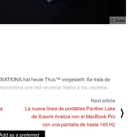
ⓘ Anker
VATIONS hat heute Thus™ vorgestellt. Se trata de
proporciona una red neuronal lógica a los usuarios
 del audio. Perspektivisch gesehen plant das
Next article
ile Accessories und IoT-Produkte. El hecho de que
la
La nueva línea de portátiles Panther Lake
⟩
ga una relevancia especial para ANKER, pone de
de Xiaomi rivaliza con el MacBook Pro
 Thus™ KI-Chip se producirá en el marco de la red
con una pantalla de hasta 165 Hz
Alemania.
Add as a preferred