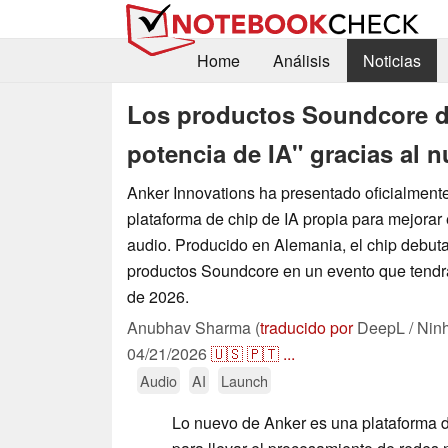
Home
Análisis
Noticias
Los productos Soundcore d
potencia de IA" gracias al 
Anker Innovations ha presentado oficialment
plataforma de chip de IA propia para mejorar 
audio. Producido en Alemania, el chip debut
productos Soundcore en un evento que tendr
de 2026.
Anubhav Sharma (
traducido por
DeepL / Nin
04/21/2026
🇺🇸
🇵🇹
...
Audio
AI
Launch
Lo nuevo de Anker es una plataforma d