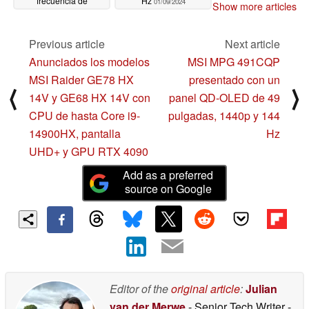
frecuencia de
Hz
01/09/2024
Show more articles
actualización de 175
Hz y puertos HDMI 2.1
Previous article
Next article
01/09/2024
Anunciados los modelos
MSI MPG 491CQP
MSI Raider GE78 HX
presentado con un
⟨
⟩
14V y GE68 HX 14V con
panel QD-OLED de 49
CPU de hasta Core i9-
pulgadas, 1440p y 144
14900HX, pantalla
Hz
UHD+ y GPU RTX 4090
Add as a preferred
source on Google
Editor of the
original article
:
Julian
van der Merwe
- Senior Tech Writer
-