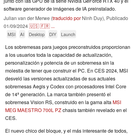
junto con las GPU de la serie Nvidia GeForce RTX 40 y el
software generador de imágenes de IA preinstalado.
Julian van der Merwe (
traducido por
Ninh Duy),
Publicado
01/09/2024
🇺🇸
🇫🇷
...
MSI
AI
Desktop
DIY
Launch
Los sobremesas para juegos preconstruidos proporcionan
a los usuarios toda la capacidad de actualización,
personalización y potencia de un sobremesa sin la
molestia de tener que construir el PC. En CES 2024, MSI
desveló las versiones actualizadas de sus actuales
sobremesas Aegis y Codex con procesadores Intel Core
de 14ª generación. La marca también presentó el
sobremesa Vision RS, construido en la gama alta
MSI
MEG MAESTRO 700L PZ
chasis también revelado en el
CES.
El nuevo chico del bloque, y el más interesante de todos,