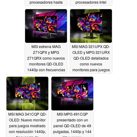
procesadores hasta
procesadores Intel
Meteor Lake y GPU
Core Ultra Meteor Lake
RTX 4060
y multitud de puertos
01/09/2024
01/09/2024
MSI estrena MAG
MSI MAG 321UPX QD-
271QPX y MPG
OLED y MPG 321URX
271QRX como nuevos
QD-OLED detallados
monitores QD-OLED
como nuevos
1440p con frecuencias
monitores para juegos
de refresco de 360 Hz
con visuales 4K y 240
Hz
01/09/2024
01/09/2024
MSI MAG 341CQP QD-
MSI MPG 491CQP
OLED: Nuevo monitor
presentado con un
para juegos mostrado
panel QD-OLED de 49
con resolución 1440p,
pulgadas, 1440p y 144