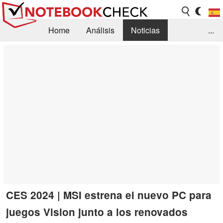
Home
Análisis
Noticias
...
FAQ/Técnica
Biblioteca
Orientación para la Compra
Busca
Contacto
CES 2024 | MSI estrena el nuevo PC para
juegos Vision junto a los renovados