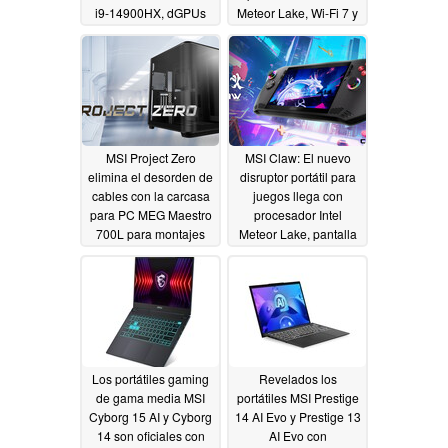
i9-14900HX, dGPUs
Meteor Lake, Wi-Fi 7 y
profesionales Ada
pantallas OLED de
Generation y pantalla
hasta 4K+
01/09/2024
4K MiniLED
01/09/2024
MSI Project Zero
MSI Claw: El nuevo
elimina el desorden de
disruptor portátil para
cables con la carcasa
juegos llega con
para PC MEG Maestro
procesador Intel
700L para montajes
Meteor Lake, pantalla
con refrigeración
de 120 Hz y una
líquida de circuito
enorme batería
personalizado
01/09/2024
01/09/2024
Los portátiles gaming
Revelados los
de gama media MSI
portátiles MSI Prestige
Cyborg 15 AI y Cyborg
14 AI Evo y Prestige 13
14 son oficiales con
AI Evo con