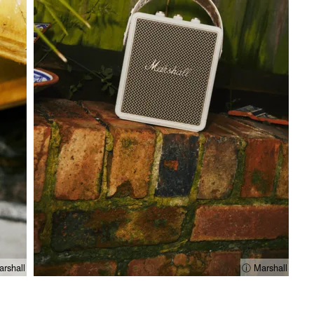
rshall
ⓘ Marshall