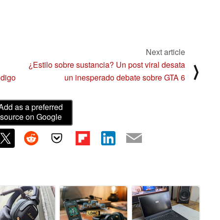
Next article
¿Estilo sobre sustancia? Un post viral desata
⟩
ódigo
un inesperado debate sobre GTA 6
Add as a preferred
source on Google