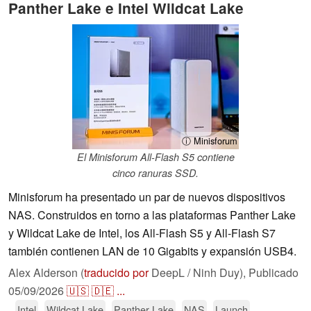
Panther Lake e Intel Wildcat Lake
ⓘ Minisforum
El Minisforum All-Flash S5 contiene
cinco ranuras SSD.
Minisforum ha presentado un par de nuevos dispositivos
NAS. Construidos en torno a las plataformas Panther Lake
y Wildcat Lake de Intel, los All-Flash S5 y All-Flash S7
también contienen LAN de 10 Gigabits y expansión USB4.
Alex Alderson (
traducido por
DeepL / Ninh Duy),
Publicado
05/09/2026
🇺🇸
🇩🇪
...
Intel
Wildcat Lake
Panther Lake
NAS
Launch