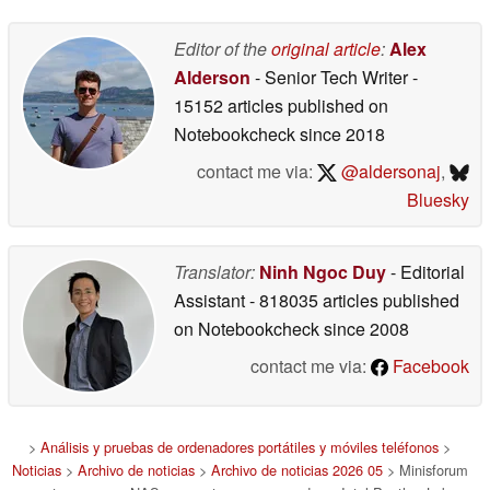
configuración
baratos
05/14/2026
05/07/2026
Editor of the
original article
:
Alex
Alderson
- Senior Tech Writer
-
15152 articles published on
Notebookcheck
since 2018
contact me via:
@aldersonaj
,
Bluesky
Translator:
Ninh Ngoc Duy
- Editorial
Assistant
- 818035 articles published
on Notebookcheck
since 2008
contact me via:
Facebook
>
Análisis y pruebas de ordenadores portátiles y móviles teléfonos
>
Noticias
>
Archivo de noticias
>
Archivo de noticias 2026 05
> Minisforum