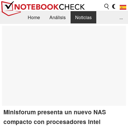
Home
Análisis
Noticias
...
FAQ/Técnica
Biblioteca
Orientación para la Compra
Busca
Contacto
Minisforum presenta un nuevo NAS
compacto con procesadores Intel