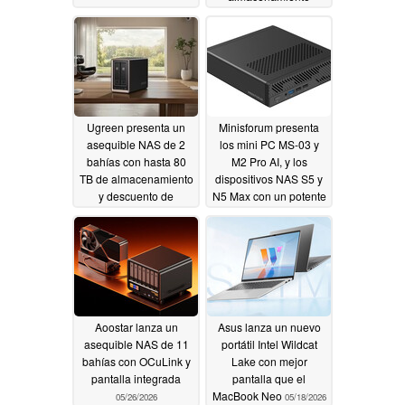
06/08/2026
Ugreen presenta un
Minisforum presenta
asequible NAS de 2
los mini PC MS-03 y
bahías con hasta 80
M2 Pro AI, y los
TB de almacenamiento
dispositivos NAS S5 y
y descuento de
N5 Max con un potente
lanzamiento
rendimiento AI NPU
06/08/2026
06/02/2026
Aoostar lanza un
Asus lanza un nuevo
asequible NAS de 11
portátil Intel Wildcat
bahías con OCuLink y
Lake con mejor
pantalla integrada
pantalla que el
MacBook Neo
05/26/2026
05/18/2026