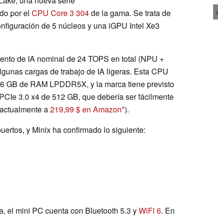
 Lake, una nueva serie
do por el
CPU Core 3 304
de la gama. Se trata de
figuración de 5 núcleos y una iGPU Intel Xe3
iento de IA nominal de 24 TOPS en total (NPU +
lgunas cargas de trabajo de IA ligeras. Esta CPU
16 GB de RAM LPDDR5X, y la marca tiene previsto
PCIe 3.0 x4 de 512 GB, que debería ser fácilmente
 actualmente a
219,99 $ en Amazon
).
ertos, y Minix ha confirmado lo siguiente:
a, el mini PC cuenta con Bluetooth 5.3 y
WiFi 6
. En