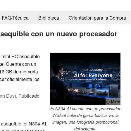
FAQ/Técnica
Biblioteca
Orientación para la Compra
asequible con un nuevo procesador
o mini PC asequible
ke. Cuenta con un
 16 GB de memoria
r oficialmente los
nh Duy),
Publicado
ⓘ Minix
El N304-AI cuenta con un procesador
Wildcat Lake de gama básica. En la
imagen: una fotografía promocional
asequible, el N304-AI.
del sistema.