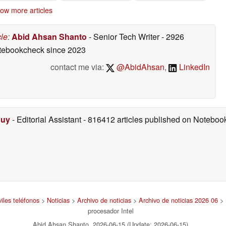
Lake
06/16/2026
06/14/2026
06/03/2026
ow more articles
cle
:
Abid Ahsan Shanto
- Senior Tech Writer
- 2926
otebookcheck
since 2023
contact me via:
@AbidAhsan
,
LinkedIn
Duy
- Editorial Assistant
- 816412 articles published on Notebo
iles teléfonos
>
Noticias
>
Archivo de noticias
>
Archivo de noticias 2026 06
> 
procesador Intel
Abid Ahsan Shanto, 2026-06-15 (Update: 2026-06-15)