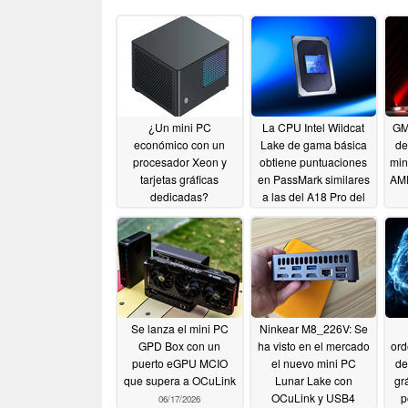
¿Un mini PC
La CPU Intel Wildcat
GM
económico con un
Lake de gama básica
de
procesador Xeon y
obtiene puntuaciones
min
tarjetas gráficas
en PassMark similares
AMD
dedicadas?
a las del A18 Pro del
¿Demasiado bueno
MacBook Neo
la
06/22/2026
para ser verdad?
06/26/2026
Se lanza el mini PC
Ninkear M8_226V: Se
GPD Box con un
ha visto en el mercado
ord
puerto eGPU MCIO
el nuevo mini PC
de
que supera a OCuLink
Lunar Lake con
gr
OCuLink y USB4
p
06/17/2026