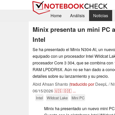
Home
Análisis
Noticias
Minix presenta un mini PC 
Intel
Se ha presentado el Minix N304-AI, un nuev
equipado con un procesador Intel Wildcat La
procesador Core 3 304, que se combina con
RAM LPDDR5X. Aún no se han dado a conoce
detalles sobre su lanzamiento y su precio.
Abid Ahsan Shanto (
traducido por
DeepL / Ni
06/15/2026
🇺🇸
🇩🇪
...
Intel
Wildcat Lake
Mini PC
Minix ha presentado un nuevo mini PC 