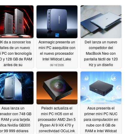
K da a conocer los
Acemagic presenta un
Dell lanza un nuevo
talles de un nuevo
mini PC asequible con
competidor del
i PC con tecnología
el nuevo procesador
MacBook Neo con
 y 128 GB de RAM
Intel Wildcat Lake
pantalla táctil de 120
antes de su
Hz y un diseño
06/18/2026
nzamiento mundial
elegante
06/18/2026
06/18/2026
Asus lanza un
Peladn actualiza el
Asus presenta el
enador con 748 GB
mini PC HO5 con el
primer mini PC NUC
 RAM y una tarjeta
procesador AMD Zen 5
para computación en
áfica Nvidia GB300
Ryzen AI 9 HX 470 y
nube con 8 GB de
or 99 999 dólares
conectividad OCuLink
RAM e Intel Wildcat